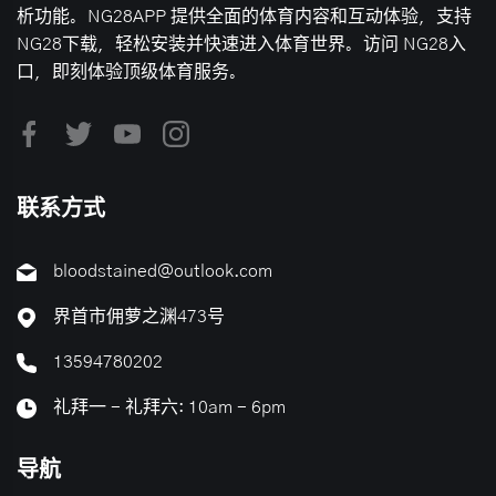
析功能。NG28APP 提供全面的体育内容和互动体验，支持
NG28下载，轻松安装并快速进入体育世界。访问 NG28入
口，即刻体验顶级体育服务。
联系方式
bloodstained@outlook.com
界首市佣萝之渊473号
13594780202
礼拜一 - 礼拜六: 10am - 6pm
导航