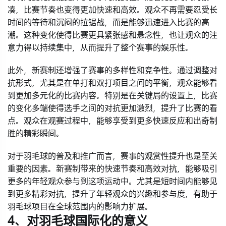
凑，比赛节奏也变得更加快速和高效。观众不再需要忍受长
时间的等待和沉闷的拉锯战，而是能够迅速进入比赛的高
潮。这种变化使得比赛更具紧张感和悬念性，也让观众的注
意力得以持续集中，从而提升了整个赛事的娱乐性。
此外，新赛制还增强了赛事的多样性和竞争性。通过调整对
抗形式，尤其是在单打和双打项目之间的平衡，观众能够看
到更加多元化的比赛内容。特别是在关键局的设置上，比赛
的变化多端使得选手之间的对抗更加激烈，提升了比赛的看
点。观众在观赛过程中，能够享受到更多快速反应和出奇制
胜的精彩瞬间。
对于羽毛球的普及和推广而言，赛事的观赏性提升也是至关
重要的因素。新赛制带来的快速节奏和高效对抗，能够吸引
更多的年轻观众参与到这项运动中。尤其是短时间内能够见
到更多精彩对抗，提升了年轻观众的兴趣和参与度，有助于
羽毛球项目在全球范围内的影响力扩展。
4、对羽毛球国际化的意义