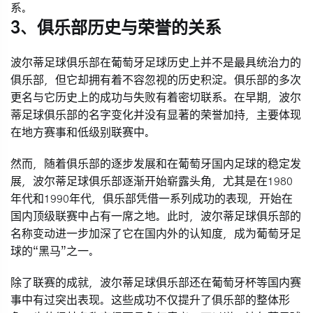
系。
3、俱乐部历史与荣誉的关系
波尔蒂足球俱乐部在葡萄牙足球历史上并不是最具统治力的
俱乐部，但它却拥有着不容忽视的历史积淀。俱乐部的多次
更名与它历史上的成功与失败有着密切联系。在早期，波尔
蒂足球俱乐部的名字变化并没有显著的荣誉加持，主要体现
在地方赛事和低级别联赛中。
然而，随着俱乐部的逐步发展和在葡萄牙国内足球的稳定发
展，波尔蒂足球俱乐部逐渐开始崭露头角，尤其是在1980
年代和1990年代，俱乐部凭借一系列成功的表现，开始在
国内顶级联赛中占有一席之地。此时，波尔蒂足球俱乐部的
名称变动进一步加深了它在国内外的认知度，成为葡萄牙足
球的“黑马”之一。
除了联赛的成就，波尔蒂足球俱乐部还在葡萄牙杯等国内赛
事中有过突出表现。这些成功不仅提升了俱乐部的整体形