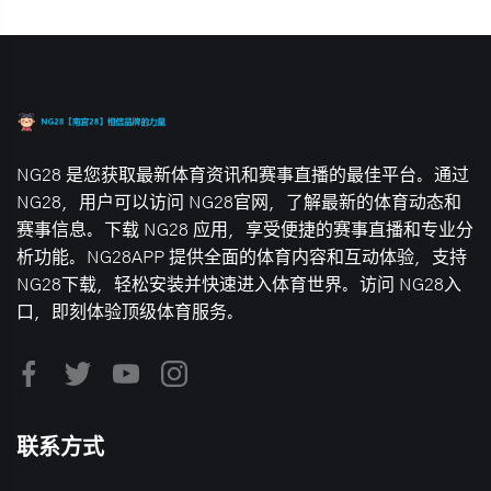
NG28 是您获取最新体育资讯和赛事直播的最佳平台。通过
NG28，用户可以访问 NG28官网，了解最新的体育动态和
赛事信息。下载 NG28 应用，享受便捷的赛事直播和专业分
析功能。NG28APP 提供全面的体育内容和互动体验，支持
NG28下载，轻松安装并快速进入体育世界。访问 NG28入
口，即刻体验顶级体育服务。
联系方式