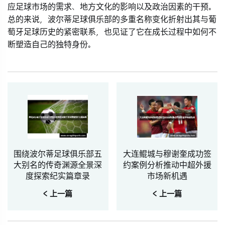
应足球市场的需求、地方文化的影响以及政治因素的干预。
总的来说，波尔蒂足球俱乐部的多重名称变化折射出其与葡
萄牙足球历史的紧密联系，也见证了它在成长过程中如何不
断塑造自己的独特身份。
围绕波尔蒂足球俱乐部五
大连鲲城与穆谢奎成功签
大别名的传奇渊源全景深
约案例分析推动中超外援
度探索纪实篇章录
市场新机遇
< 上一篇
< 上一篇