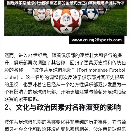
然而，进入21世纪后，随着俱乐部的逐步壮大和名气的提
升，俱乐部再次调整了其名称，回归了更具历史感和传统色
彩的名称——“波尔蒂足球俱乐部”（Portimonense Futebol
Clube）。这一名称的调整再次反映了俱乐部对其历史根基
的重视，也意味着它已经从一个地方性俱乐部逐步发展为一
个有影响力的足球俱乐部，开始更加注重与葡萄牙足球顶级
联赛的紧密联系。
2、文化与政治因素对名称演变的影响
波尔蒂足球俱乐部的名称变化并非单纯的历史事件，它与葡
萄牙社会文化和政治环境的变化密切相关。波尔蒂足球俱乐