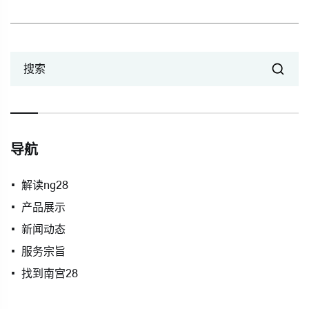
搜索
导航
解读ng28
产品展示
新闻动态
服务宗旨
找到南宫28