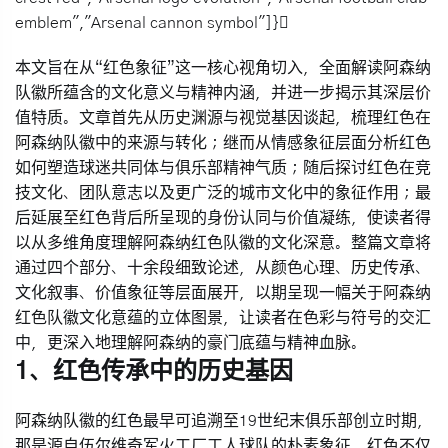
emblem","Arsenal cannon symbol"]}
本文旨在从“红色象征”这一核心视角切入，全面解读阿森纳
队徽所蕴含的文化意义与精神内涵，并进一步揭示其深层价
值特质。文章首先从历史渊源与视觉基因谈起，梳理红色在
阿森纳队徽中的来源与转化；继而从情感象征层面分析红色
如何塑造球迷共同体与俱乐部精神气质；随后探讨红色在竞
技文化、团队意志以及更广泛的城市文化中的象征作用；最
后延展至红色背后所呈现的身份认同与价值凝练，使读者得
以从多维角度理解阿森纳红色队徽的文化深意。整篇文章将
通过四个部分、十余段细致论述，从颜色心理、历史传承、
文化叙事、价值象征等层面展开，以期呈现一幅关于阿森纳
红色队徽文化意蕴的立体图景，让读者在色彩与符号的交汇
中，更深入地理解阿森纳的豪门底蕴与精神血脉。
1、红色传承中的历史基因
阿森纳队徽的红色最早可追溯至19世纪末俱乐部创立时期，
那是源自伍尔维奇军火工厂工人球队的朴素象征。红色不仅