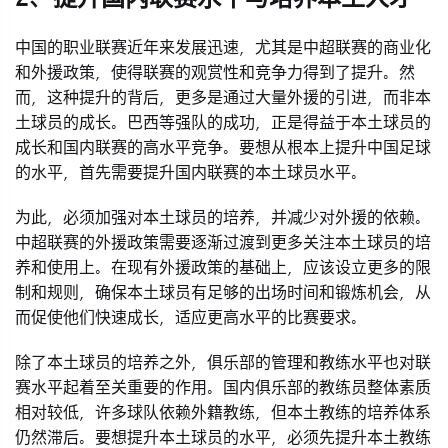
中国的职业联赛近年来发展迅速，尤其是中超联赛的商业化
和外援政策，使得联赛的观赏性和竞争力得到了提升。然
而，这种提升的背后，更多是通过大量外援的引进，而非本
土球员的成长。巴西等强队的成功，正是得益于本土球员的
成长和国内联赛的高水平竞争。要想从根本上提升中国足球
的水平，首先需要提升国内联赛的本土球员水平。
为此，必须加强对本土球员的培养，并减少对外援的依赖。
中超联赛的外援政策需要逐渐过渡到更多关注本土球员的培
养和使用上。在现有外援政策的基础上，应该设立更多的限
制和规则，确保本土球员有足够的出场时间和锻炼机会，从
而促使他们快速成长，适应更高水平的比赛要求。
除了本土球员的培养之外，俱乐部的管理和教练水平也对联
赛水平起着至关重要的作用。国内俱乐部的教练员整体素质
相对较低，许多球队依赖外籍教练，但本土教练的培养体系
仍然滞后。要想提升本土球员的水平，必须先提升本土教练