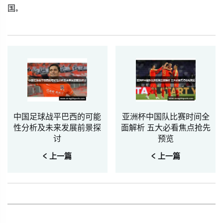
国。
中国足球战平巴西的可能
亚洲杯中国队比赛时间全
性分析及未来发展前景探
面解析 五大必看焦点抢先
讨
预览
< 上一篇
< 上一篇