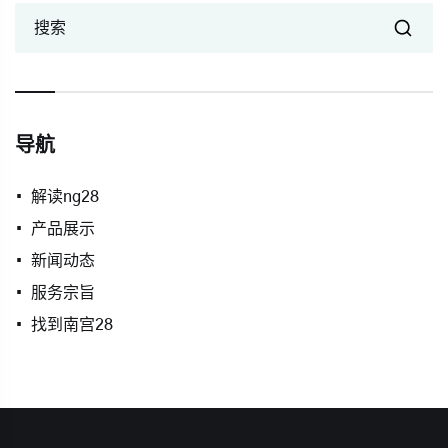
搜索
导航
解读ng28
产品展示
新闻动态
服务宗旨
找到南宫28