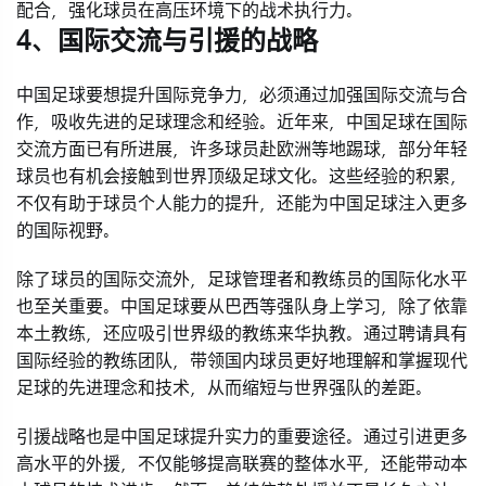
配合，强化球员在高压环境下的战术执行力。
4、国际交流与引援的战略
中国足球要想提升国际竞争力，必须通过加强国际交流与合
作，吸收先进的足球理念和经验。近年来，中国足球在国际
交流方面已有所进展，许多球员赴欧洲等地踢球，部分年轻
球员也有机会接触到世界顶级足球文化。这些经验的积累，
不仅有助于球员个人能力的提升，还能为中国足球注入更多
的国际视野。
除了球员的国际交流外，足球管理者和教练员的国际化水平
也至关重要。中国足球要从巴西等强队身上学习，除了依靠
本土教练，还应吸引世界级的教练来华执教。通过聘请具有
国际经验的教练团队，带领国内球员更好地理解和掌握现代
足球的先进理念和技术，从而缩短与世界强队的差距。
引援战略也是中国足球提升实力的重要途径。通过引进更多
高水平的外援，不仅能够提高联赛的整体水平，还能带动本