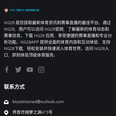
NG28 是您获取最新体育资讯和赛事直播的最佳平台。通过
NG28，用户可以访问 NG28官网，了解最新的体育动态和
赛事信息。下载 NG28 应用，享受便捷的赛事直播和专业分
析功能。NG28APP 提供全面的体育内容和互动体验，支持
NG28下载，轻松安装并快速进入体育世界。访问 NG28入
口，即刻体验顶级体育服务。
联系方式
bloodstained@outlook.com
界首市佣萝之渊473号