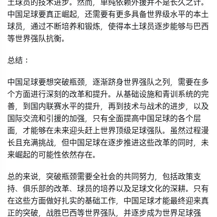
土球员的技术进步。然而，单纯依赖外援并不是长久之计。
中国足球要真正崛起，还需要有更多具备世界级水平的本土
球员，通过不断培养和锻炼，使得本土球员逐步能够与巴西
等世界强队抗衡。
总结：
中国足球要想突破瓶颈，逐渐跻身世界强队之列，需要在多
个方面进行深刻的改革和提升。从基础设施和青训系统的完
善，到国内联赛水平的提升，再到技术与战术的进步，以及
国际交流和引援的加强，只有全面提高中国足球的各个层
面，才能够在未来迎头赶上世界顶级足球强队。虽然过程漫
长且充满挑战，但中国足球在逐步推进这些改革的同时，未
来崛起的可能性依然存在。
总的来说，突破瓶颈需要全社会的共同努力，包括政策支
持、俱乐部的改革、球员的培养以及足球文化的深耕。只有
在这些方面做好扎实的基础工作，中国足球才能最终迎来真
正的突破，战胜巴西等世界强队，并逐步成为世界足球强