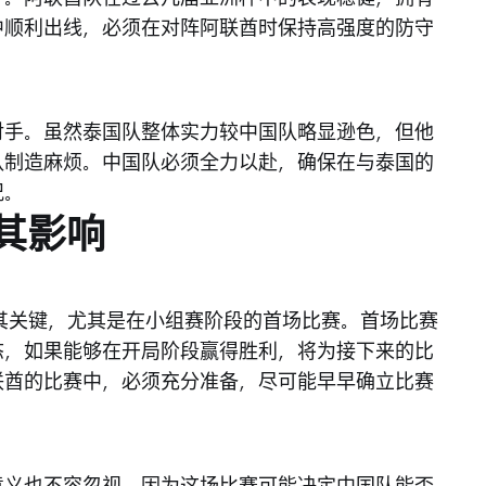
中顺利出线，必须在对阵阿联酋时保持高强度的防守
对手。虽然泰国队整体实力较中国队略显逊色，但他
队制造麻烦。中国队必须全力以赴，确保在与泰国的
况。
其影响
极其关键，尤其是在小组赛阶段的首场比赛。首场比赛
态，如果能够在开局阶段赢得胜利，将为接下来的比
联酋的比赛中，必须充分准备，尽可能早早确立比赛