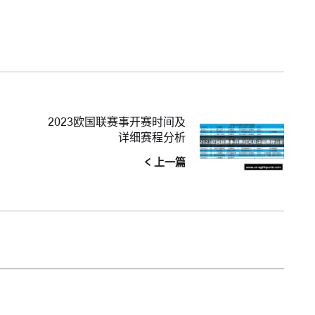
2023欧国联赛事开赛时间及
详细赛程分析
< 上一篇