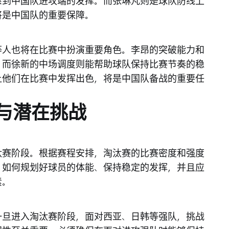
系到中国队进攻端的发挥。而张琳芃则是球队防线上
将是中国队的重要保障。
等人也将在比赛中扮演重要角色。李昂的突破能力和
，而徐新的中场调度则能帮助球队保持比赛节奏的稳
让他们在比赛中发挥出色，将是中国队备战的重要任
与潜在挑战
汰赛阶段。根据赛程安排，淘汰赛的比赛密度和强度
，如何规划好球员的体能、保持稳定的发挥，并且应
素。
一旦进入淘汰赛阶段，面对西亚、日韩等强队，挑战