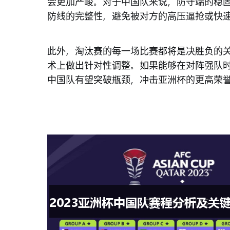
会更加严峻。对于中国队来说，防守端的稳
防线的完整性，避免被对方的高压逼抢或快
此外，淘汰赛的每一场比赛都将是决胜负的
术上做出针对性调整。如果能够在对阵强队
中国队有望突破瓶颈，冲击亚洲杯的更高荣