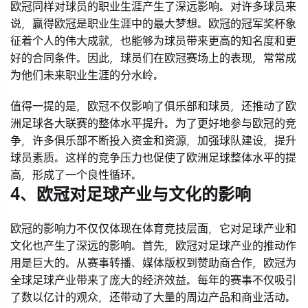
欧冠同样对球员的职业生涯产生了深远影响。对许多球员来
说，赢得欧冠是职业生涯中的最大梦想。欧冠的冠军奖杯象
征着个人的伟大成就，也能够为球员带来更高的知名度和更
好的合同条件。因此，球员们在欧冠赛场上的表现，常常成
为他们未来职业生涯的分水岭。
值得一提的是，欧冠不仅影响了俱乐部和球员，还推动了欧
洲足球各大联赛的整体水平提升。为了更好地参与欧冠的竞
争，许多俱乐部不断投入资金和资源，加强球队建设，提升
球员素质。这样的竞争压力也促使了欧洲足球整体水平的提
高，形成了一个良性循环。
4、欧冠对足球产业与文化的影响
欧冠的影响力不仅仅体现在体育竞技层面，它对足球产业和
文化也产生了深远的影响。首先，欧冠对足球产业的推动作
用是巨大的。从赛事转播、媒体版权到赞助商合作，欧冠为
全球足球产业带来了庞大的经济效益。每年的赛事不仅吸引
了数以亿计的观众，还带动了大量的周边产品和商业活动。