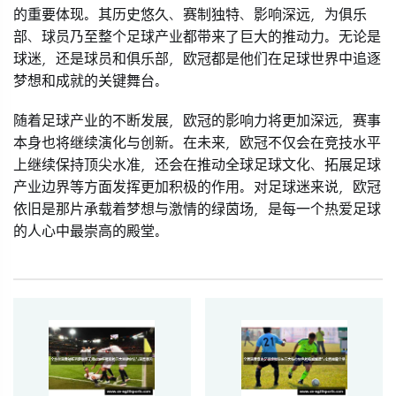
的重要体现。其历史悠久、赛制独特、影响深远，为俱乐
部、球员乃至整个足球产业都带来了巨大的推动力。无论是
球迷，还是球员和俱乐部，欧冠都是他们在足球世界中追逐
梦想和成就的关键舞台。
随着足球产业的不断发展，欧冠的影响力将更加深远，赛事
本身也将继续演化与创新。在未来，欧冠不仅会在竞技水平
上继续保持顶尖水准，还会在推动全球足球文化、拓展足球
产业边界等方面发挥更加积极的作用。对足球迷来说，欧冠
依旧是那片承载着梦想与激情的绿茵场，是每一个热爱足球
的人心中最崇高的殿堂。