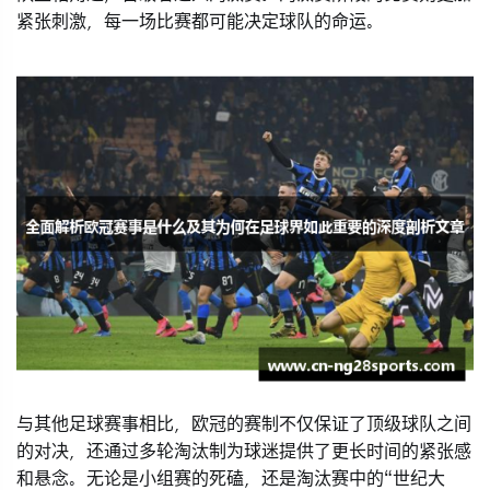
紧张刺激，每一场比赛都可能决定球队的命运。
与其他足球赛事相比，欧冠的赛制不仅保证了顶级球队之间
的对决，还通过多轮淘汰制为球迷提供了更长时间的紧张感
和悬念。无论是小组赛的死磕，还是淘汰赛中的“世纪大