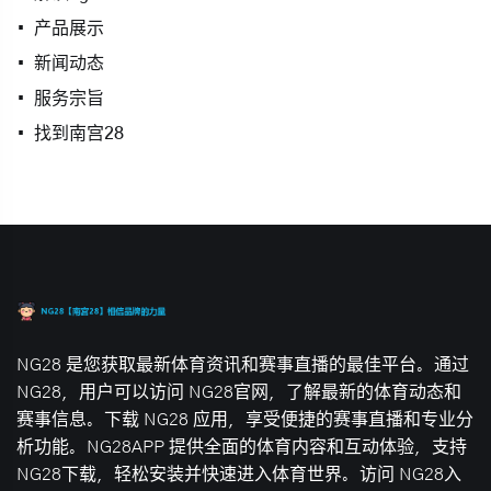
产品展示
新闻动态
服务宗旨
找到南宫28
NG28 是您获取最新体育资讯和赛事直播的最佳平台。通过
NG28，用户可以访问 NG28官网，了解最新的体育动态和
赛事信息。下载 NG28 应用，享受便捷的赛事直播和专业分
析功能。NG28APP 提供全面的体育内容和互动体验，支持
NG28下载，轻松安装并快速进入体育世界。访问 NG28入