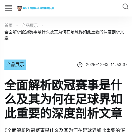
首页
产品展示
全面解析欧冠赛事是什么及其为何在足球界如此重要的深度剖析文
章
产品展示
2025-12-06 11:53:37
全面解析欧冠赛事是什
么及其为何在足球界如
此重要的深度剖析文章
《全面解析欧冠赛事是什么及其为何在足球界如此重要的深