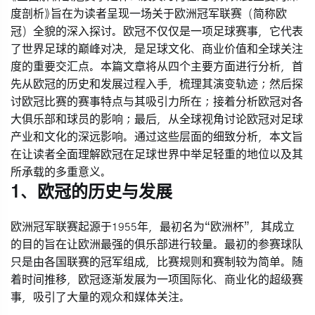
度剖析》旨在为读者呈现一场关于欧洲冠军联赛（简称欧
冠）全貌的深入探讨。欧冠不仅仅是一项足球赛事，它代表
了世界足球的巅峰对决，是足球文化、商业价值和全球关注
度的重要交汇点。本篇文章将从四个主要方面进行分析，首
先从欧冠的历史和发展过程入手，梳理其演变轨迹；然后探
讨欧冠比赛的赛事特点与其吸引力所在；接着分析欧冠对各
大俱乐部和球员的影响；最后，从全球视角讨论欧冠对足球
产业和文化的深远影响。通过这些层面的细致分析，本文旨
在让读者全面理解欧冠在足球世界中举足轻重的地位以及其
所承载的多重意义。
1、欧冠的历史与发展
欧洲冠军联赛起源于1955年，最初名为“欧洲杯”，其成立
的目的旨在让欧洲最强的俱乐部进行较量。最初的参赛球队
只是由各国联赛的冠军组成，比赛规则和赛制较为简单。随
着时间推移，欧冠逐渐发展为一项国际化、商业化的超级赛
事，吸引了大量的观众和媒体关注。