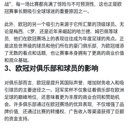
战”，每一场比赛都充满了惊险与不可预测性，这也正是欧
冠赛事长期吸引全球球迷的重要原因之一。
此外，欧冠的另一个吸引力来源于它所汇聚的顶级球员。无
论是梅西、C罗、还是近年来崛起的哈兰德、姆巴佩等球
员，他们在欧冠赛场上的表现往往成为年度足球的亮点。正
是这些世界级的球员和他们所在的豪门俱乐部，为欧冠增添
了无数的看点和话题，也让赛事本身拥有了更高的商业价值
和观众基础。
3、欧冠对俱乐部和球员的影响
对俱乐部而言，欧冠是提升其国际声誉、增加财务收入和吸
引球员的主要途径之一。冠军奖杯不仅象征着俱乐部在欧洲
足球的巅峰地位，还意味着更为丰厚的商业合同和赞助机
会。许多俱乐部通过在欧冠赛场的优异表现，不仅增强了品
牌价值，还通过比赛的转播权、广告收入等渠道获得了巨额
的资金支持。