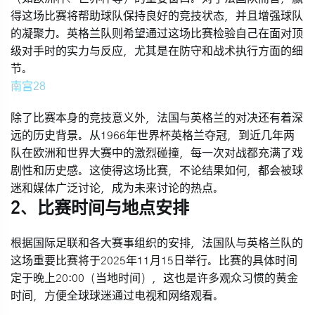
得这场比赛将帮助球队保持良好的竞技状态，并且增强球队
的凝聚力。英格兰队则希望通过这场比赛检验自己在面对顶
级对手时的实力与反应，尤其是在防守和战术执行方面的细
节。
南宫28
除了比赛本身的竞技意义外，法国与英格兰的对决还有着深
远的历史背景。从1966年世界杯英格兰夺冠，到近几年两
队在欧洲和世界大赛中的激烈碰撞，每一次对战都充满了戏
剧性和历史感。这使得这场比赛，不论结果如何，都会被球
迷和媒体广泛讨论，成为未来讨论的热点。
2、比赛时间与地点安排
根据国际足联和各大赛事组织的安排，法国队与英格兰队的
这场重要比赛将于2025年11月15日举行。比赛的具体时间
定于晚上20:00（当地时间），这也是许多观众习惯的黄金
时间，方便全球球迷通过电视和网络观看。