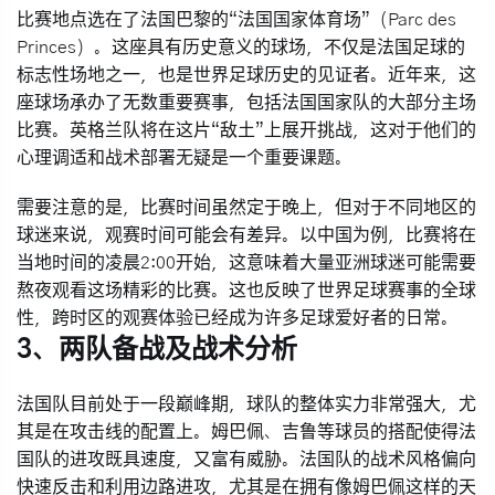
比赛地点选在了法国巴黎的“法国国家体育场”（Parc des
Princes）。这座具有历史意义的球场，不仅是法国足球的
标志性场地之一，也是世界足球历史的见证者。近年来，这
座球场承办了无数重要赛事，包括法国国家队的大部分主场
比赛。英格兰队将在这片“敌土”上展开挑战，这对于他们的
心理调适和战术部署无疑是一个重要课题。
需要注意的是，比赛时间虽然定于晚上，但对于不同地区的
球迷来说，观赛时间可能会有差异。以中国为例，比赛将在
当地时间的凌晨2:00开始，这意味着大量亚洲球迷可能需要
熬夜观看这场精彩的比赛。这也反映了世界足球赛事的全球
性，跨时区的观赛体验已经成为许多足球爱好者的日常。
3、两队备战及战术分析
法国队目前处于一段巅峰期，球队的整体实力非常强大，尤
其是在攻击线的配置上。姆巴佩、吉鲁等球员的搭配使得法
国队的进攻既具速度，又富有威胁。法国队的战术风格偏向
快速反击和利用边路进攻，尤其是在拥有像姆巴佩这样的天