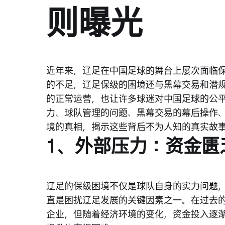
则曝光
近年来，辽足在中国足球的舞台上屡次面临
的不足，辽足保级的困境还与黑幕交易和潜
的正常运营，也让许多球迷对中国足球的公
力、球队管理的问题、黑幕交易的幕后操作
境的真相，揭示这些背后不为人知的真实故
1、外部压力：资金匮
辽足的保级困境不仅是球队自身的实力问题
直是困扰辽足发展的关键因素之一。在过去
企业，但随着经济环境的变化，资金投入逐