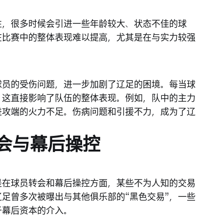
性，很多时候会引进一些年龄较大、状态不佳的球
在比赛中的整体表现难以提高，尤其是在与实力较强
球员的受伤问题，进一步加剧了辽足的困境。每当球
，这直接影响了队伍的整体表现。例如，队中的主力
进攻端的火力不足。伤病问题和引援不力，成为了辽
会与幕后操控
是在球员转会和幕后操控方面，某些不为人知的交易
足曾多次被曝出与其他俱乐部的“黑色交易”，一些
于幕后资本的介入。