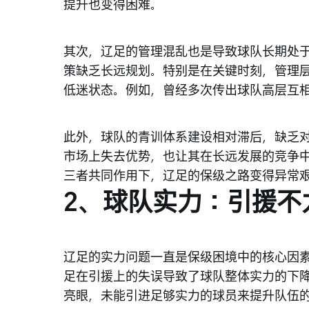
提升也变得困难。
其次，辽足的管理混乱也是导致球队长期处
策缺乏长远规划。特别是在关键时刻，管理
低迷状态。例如，曾经多次传出球队高层互
此外，球队的青训体系建设相对滞后，缺乏
市场上失去优势，也让其在长远发展的竞争
三者共同作用下，辽足的保级之路变得异常
2、球队实力：引援不
辽足的实力问题一直是保级困境中的核心因
足在引援上的失误导致了球队整体实力的下
亮眼，未能引进足够实力的球员来提升队伍