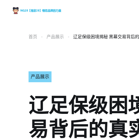
首页
产品展示
辽足保级困境揭秘 黑幕交易背后
产品展示
辽足保级困
易背后的真