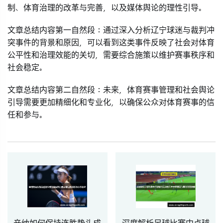
制、体育治理的改革与完善，以及媒体舆论的理性引导。
文章总结内容第一自然段：通过深入分析辽宁球迷与裁判冲
突事件的背景和原因，可以看到这类事件反映了社会对体育
公平性和治理效能的关切，需要综合施策以维护赛事秩序和
社会稳定。
文章总结内容第二自然段：未来，体育赛事管理和社会舆论
引导需要更加精细化和专业化，以确保公众对体育赛事的信
任和参与。