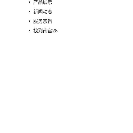
产品展示
新闻动态
服务宗旨
找到南宫28