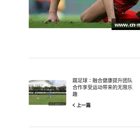
踢足球：融合健康提升团队
合作享受运动带来的无限乐
趣
< 上一篇