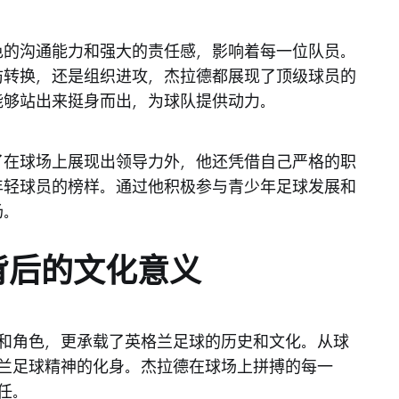
色的沟通能力和强大的责任感，影响着每一位队员。
防转换，还是组织进攻，杰拉德都展现了顶级球员的
能够站出来挺身而出，为球队提供动力。
了在球场上展现出领导力外，他还凭借自己严格的职
年轻球员的榜样。通过他积极参与青少年足球发展和
场。
背后的文化意义
置和角色，更承载了英格兰足球的历史和文化。从球
格兰足球精神的化身。杰拉德在球场上拼搏的每一
任。