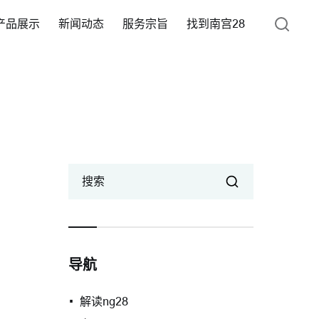
产品展示
新闻动态
服务宗旨
找到南宫28
搜索
导航
解读ng28