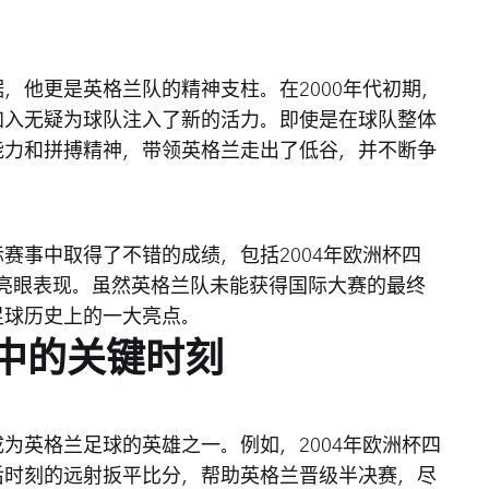
，他更是英格兰队的精神支柱。在2000年代初期，
加入无疑为球队注入了新的活力。即使是在球队整体
能力和拼搏精神，带领英格兰走出了低谷，并不断争
赛事中取得了不错的成绩，包括2004年欧洲杯四
杯的亮眼表现。虽然英格兰队未能获得国际大赛的最终
足球历史上的一大亮点。
中的关键时刻
为英格兰足球的英雄之一。例如，2004年欧洲杯四
后时刻的远射扳平比分，帮助英格兰晋级半决赛，尽