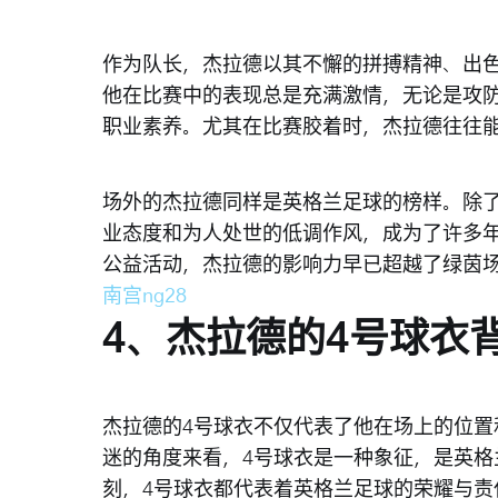
作为队长，杰拉德以其不懈的拼搏精神、出
他在比赛中的表现总是充满激情，无论是攻
职业素养。尤其在比赛胶着时，杰拉德往往
场外的杰拉德同样是英格兰足球的榜样。除
业态度和为人处世的低调作风，成为了许多
公益活动，杰拉德的影响力早已超越了绿茵
南宫ng28
4、杰拉德的4号球衣
杰拉德的4号球衣不仅代表了他在场上的位
迷的角度来看，4号球衣是一种象征，是英
刻，4号球衣都代表着英格兰足球的荣耀与责