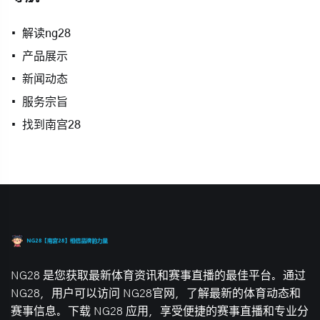
解读ng28
产品展示
新闻动态
服务宗旨
找到南宫28
NG28 是您获取最新体育资讯和赛事直播的最佳平台。通过
NG28，用户可以访问 NG28官网，了解最新的体育动态和
赛事信息。下载 NG28 应用，享受便捷的赛事直播和专业分