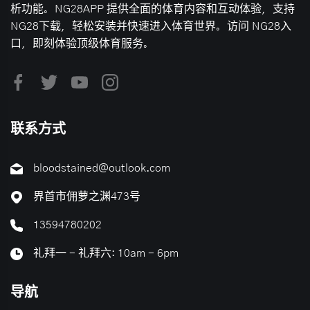
析功能。NG28APP 提供全面的体育内容和互动体验，支持
NG28下载，轻松安装并快速进入体育世界。访问 NG28入
口，即刻体验顶级体育服务。
联系方式
bloodstained@outlook.com
界首市佣萝之渊473号
13594780202
礼拜一 - 礼拜六: 10am - 6pm
导航