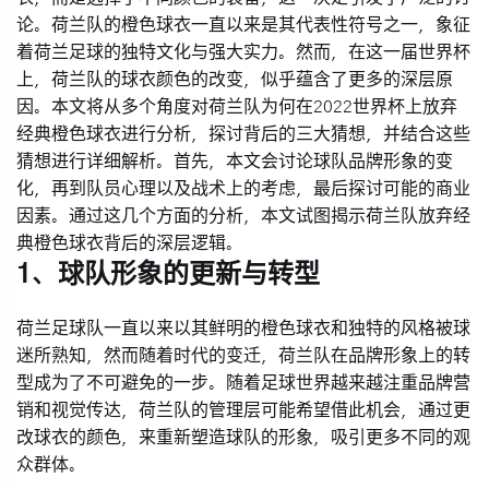
论。荷兰队的橙色球衣一直以来是其代表性符号之一，象征
着荷兰足球的独特文化与强大实力。然而，在这一届世界杯
上，荷兰队的球衣颜色的改变，似乎蕴含了更多的深层原
因。本文将从多个角度对荷兰队为何在2022世界杯上放弃
经典橙色球衣进行分析，探讨背后的三大猜想，并结合这些
猜想进行详细解析。首先，本文会讨论球队品牌形象的变
化，再到队员心理以及战术上的考虑，最后探讨可能的商业
因素。通过这几个方面的分析，本文试图揭示荷兰队放弃经
典橙色球衣背后的深层逻辑。
1、球队形象的更新与转型
荷兰足球队一直以来以其鲜明的橙色球衣和独特的风格被球
迷所熟知，然而随着时代的变迁，荷兰队在品牌形象上的转
型成为了不可避免的一步。随着足球世界越来越注重品牌营
销和视觉传达，荷兰队的管理层可能希望借此机会，通过更
改球衣的颜色，来重新塑造球队的形象，吸引更多不同的观
众群体。