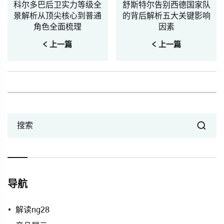
科尔多巴后卫实力等级全
舒斯特尔告别西德国家队
景解析从顶尖核心到普通
的背后解析五大关键影响
角色全面梳理
因素
< 上一篇
< 上一篇
搜索
导航
解读ng28