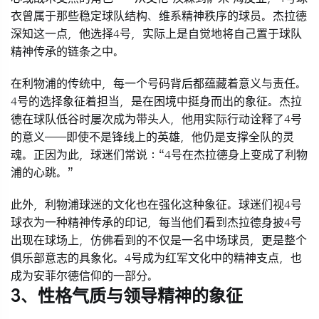
衣曾属于那些稳定球队结构、维系精神秩序的球员。杰拉德
深知这一点，他选择4号，实际上是自觉地将自己置于球队
精神传承的链条之中。
在利物浦的传统中，每一个号码背后都蕴藏着意义与责任。
4号的选择象征着担当，是在困境中挺身而出的象征。杰拉
德在球队低谷时屡次成为带头人，他用实际行动诠释了4号
的意义——即使不是锋线上的英雄，他仍是支撑全队的灵
魂。正因为此，球迷们常说：“4号在杰拉德身上变成了利物
浦的心跳。”
此外，利物浦球迷的文化也在强化这种象征。球迷们视4号
球衣为一种精神传承的印记，每当他们看到杰拉德身披4号
出现在球场上，仿佛看到的不仅是一名中场球员，更是整个
俱乐部意志的具象化。4号成为红军文化中的精神支点，也
成为安菲尔德信仰的一部分。
3、性格气质与领导精神的象征