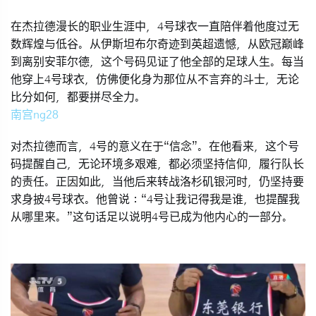
在杰拉德漫长的职业生涯中，4号球衣一直陪伴着他度过无
数辉煌与低谷。从伊斯坦布尔奇迹到英超遗憾，从欧冠巅峰
到离别安菲尔德，这个号码见证了他全部的足球人生。每当
他穿上4号球衣，仿佛便化身为那位从不言弃的斗士，无论
比分如何，都要拼尽全力。
南宫ng28
对杰拉德而言，4号的意义在于“信念”。在他看来，这个号
码提醒自己，无论环境多艰难，都必须坚持信仰，履行队长
的责任。正因如此，当他后来转战洛杉矶银河时，仍坚持要
求身披4号球衣。他曾说：“4号让我记得我是谁，也提醒我
从哪里来。”这句话足以说明4号已成为他内心的一部分。