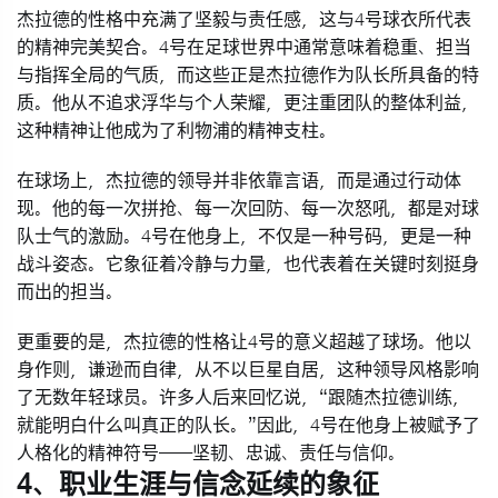
杰拉德的性格中充满了坚毅与责任感，这与4号球衣所代表
的精神完美契合。4号在足球世界中通常意味着稳重、担当
与指挥全局的气质，而这些正是杰拉德作为队长所具备的特
质。他从不追求浮华与个人荣耀，更注重团队的整体利益，
这种精神让他成为了利物浦的精神支柱。
在球场上，杰拉德的领导并非依靠言语，而是通过行动体
现。他的每一次拼抢、每一次回防、每一次怒吼，都是对球
队士气的激励。4号在他身上，不仅是一种号码，更是一种
战斗姿态。它象征着冷静与力量，也代表着在关键时刻挺身
而出的担当。
更重要的是，杰拉德的性格让4号的意义超越了球场。他以
身作则，谦逊而自律，从不以巨星自居，这种领导风格影响
了无数年轻球员。许多人后来回忆说，“跟随杰拉德训练，
就能明白什么叫真正的队长。”因此，4号在他身上被赋予了
人格化的精神符号——坚韧、忠诚、责任与信仰。
4、职业生涯与信念延续的象征