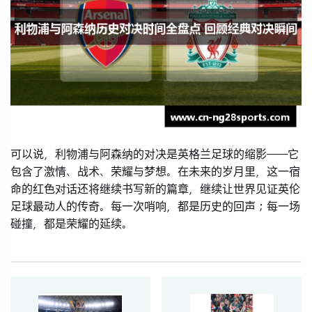
可以说，利物浦与阿森纳的对决是英格兰足球的缩影——它
包含了激情、战术、荣耀与梦想。在未来的岁月里，这一宿
命的红色对话还将继续书写新的篇章，继续让世界见证英伦
足球最动人的传奇。每一次哨响，都是历史的回声；每一场
碰撞，都是荣耀的延续。