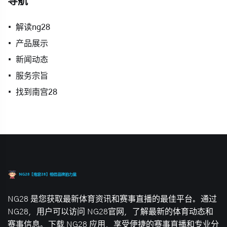
导航
解读ng28
产品展示
新闻动态
服务宗旨
找到南宫28
NG28 是您获取最新体育资讯和赛事直播的最佳平台。通过
NG28，用户可以访问 NG28官网，了解最新的体育动态和
赛事信息。下载 NG28 应用，享受便捷的赛事直播和专业分