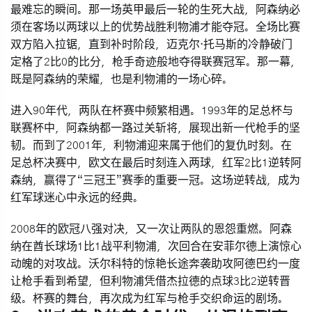
最难忘的瞬间。那一场英甲最后一轮的生死大战，阿森纳必
须在客场以两球以上的优势战胜利物浦才能夺冠。全场比赛
双方陷入拉锯，直到补时阶段，迈克尔·托马斯的冷静破门
定格了2比0的比分，枪手奇迹般地夺得联赛冠军。那一幕，
既是阿森纳的荣耀，也是利物浦的一场心碎。
进入90年代，两队在杯赛中频繁相遇。1993年的足总杯与
联赛杯中，阿森纳都一路过关斩将，展现出新一代枪手的坚
韧。而到了2001年，利物浦迎来属于他们的复仇时刻。在
足总杯决赛中，欧文在最后时刻连入两球，红军2比1逆转阿
森纳，赢得了“三冠王”赛季的重要一冠。这场逆转战，成为
红军球迷心中永远的经典。
2008年的欧冠八强对决，又一次让两队的恩怨重燃。阿森
纳在酋长球场1比1战平利物浦，次回合在安菲尔德上演惊心
动魄的对攻战。沃尔科特的惊艳长途奔袭助攻阿德巴约一度
让枪手看到希望，但利物浦凭借杰拉德的点球3比2逆转晋
级。杯赛的舞台，再次成为红军与枪手交织命运的剧场。