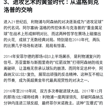
3、进攻艺术的黄金时代：从温格到克
洛普的交响
进入21世纪后，利物浦与阿森纳的对决逐渐成为“进攻足球”
的代名词。阿尔塞纳·温格的传控体系与克洛普的“重金属足
球”在战术上形成鲜明对比，而这两种哲学在赛场上碰撞出
的火花，成就了无数经典对局。特别是在2010年代，两队
的比赛几乎场场有进球、局局有惊喜。
2014年安菲尔德的那场4比0上半场屠杀，是利物浦复兴的
信号。苏亚雷斯与斯图里奇的“红箭双煞”打得阿森纳防线支
离破碎，让温格无奈承认球队的崩溃。而同年足总杯中，阿
森纳又以2比1复仇，展现出顽强的反击精神。这种互不相让
的节奏，成为英超黄金年代最具观赏性的对决之一。
2016年至2018年间，双方多次奉献进球大战。2017年12月
的那场3比3堪称经典：利物浦一度两球领先，却被阿森纳五
分钟内连进三球反超，最终菲尔米诺救主。这种“互爆式”的