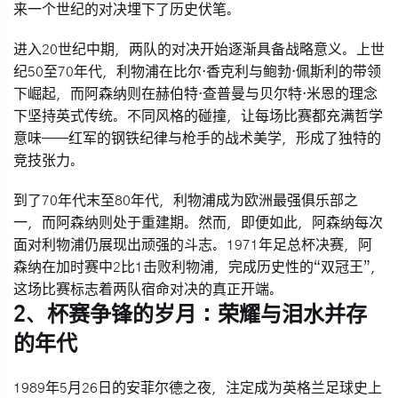
来一个世纪的对决埋下了历史伏笔。
进入20世纪中期，两队的对决开始逐渐具备战略意义。上世
纪50至70年代，利物浦在比尔·香克利与鲍勃·佩斯利的带领
下崛起，而阿森纳则在赫伯特·查普曼与贝尔特·米恩的理念
下坚持英式传统。不同风格的碰撞，让每场比赛都充满哲学
意味——红军的钢铁纪律与枪手的战术美学，形成了独特的
竞技张力。
到了70年代末至80年代，利物浦成为欧洲最强俱乐部之
一，而阿森纳则处于重建期。然而，即便如此，阿森纳每次
面对利物浦仍展现出顽强的斗志。1971年足总杯决赛，阿
森纳在加时赛中2比1击败利物浦，完成历史性的“双冠王”，
这场比赛标志着两队宿命对决的真正开端。
2、杯赛争锋的岁月：荣耀与泪水并存
的年代
1989年5月26日的安菲尔德之夜，注定成为英格兰足球史上