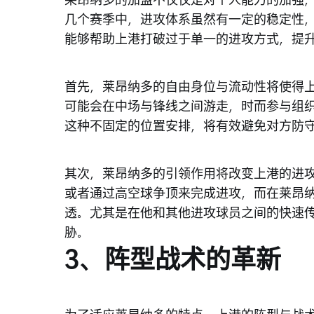
莱昂纳多的加盟不仅仅是对个人能力的加强
几个赛季中，进攻体系虽然有一定的稳定性
能够帮助上港打破过于单一的进攻方式，提
首先，莱昂纳多的自由身位与流动性将使得
可能会在中场与锋线之间游走，时而参与组
这种不固定的位置安排，将有效避免对方防
其次，莱昂纳多的引领作用将改变上港的进
或者通过高空球争顶来完成进攻，而在莱昂
透。尤其是在他和其他进攻球员之间的快速
胁。
3、阵型战术的革新