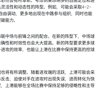
术必然会有所革新。考虑到莱昂纳多的自由走位和进
灵活性和动态性的阵型。例如，可能会采取4-2-
纳多自由调动，更多地出现在中路参与组织，同时也能
突破能力。
串联中场与前锋之间的配合。在新的阵型下，中场球
准确性和时效性也会大大提高。新的阵型要求更多球
升进攻的效率，也能让上港在比赛中保持更高的控球
端也将有所调整。随着进攻端的活跃，上港可能会采
与反击，迫使对手在进攻时出现失误，进而转化为快
置，上港能够在全场比赛中保持足够的侵略性和主导