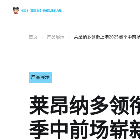
首页
产品展示
莱昂纳多领衔上港2025赛季中前
产品展示
莱昂纳多领衔
季中前场崭