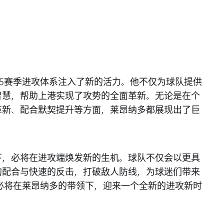
25赛季进攻体系注入了新的活力。他不仅为球队提供
智慧，帮助上港实现了攻势的全面革新。无论是在个
革新、配合默契提升等方面，莱昂纳多都展现出了巨
下，必将在进攻端焕发新的生机。球队不仅会以更具
的配合与快速的反击，打破敌人防线，为球迷们带来
，必将在莱昂纳多的带领下，迎来一个全新的进攻新时