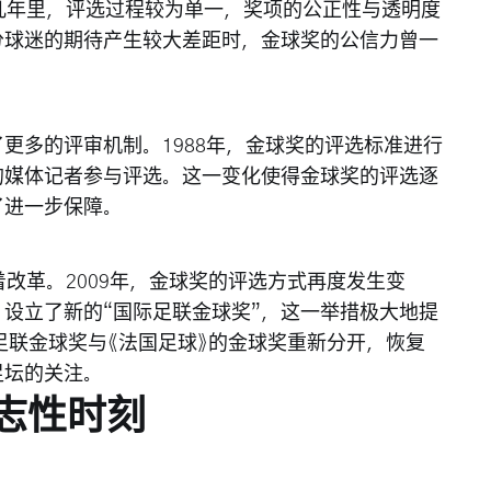
几年里，评选过程较为单一，奖项的公正性与透明度
分球迷的期待产生较大差距时，金球奖的公信力曾一
更多的评审机制。1988年，金球奖的评选标准进行
的媒体记者参与评选。这一变化使得金球奖的评选逐
了进一步保障。
改革。2009年，金球奖的评选方式再度发生变
设立了新的“国际足联金球奖”，这一举措极大地提
足联金球奖与《法国足球》的金球奖重新分开，恢复
足坛的关注。
志性时刻