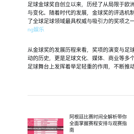
足球金球奖自创立以来，历经了从局限于欧
与变化。随着时代的发展，金球奖的评选机
了全球足球领域最具权威与吸引力的奖项之
ng娱乐
从金球奖的发展历程来看，奖项的演变与足
动的历史，更是足球文化、媒体、商业等多
足球舞台上发挥着举足轻重的作用，不断推
阿根廷比赛时间全解析带你
全面掌握赛程安排与观赛指
南