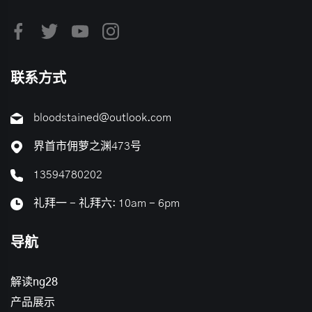
联系方式
bloodstained@outlook.com
界首市佣萝之渊473号
13594780202
礼拜一 - 礼拜六: 10am - 6pm
导航
解读ng28
产品展示