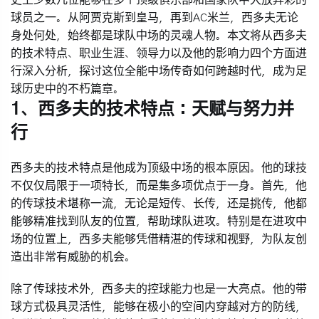
史上少数几位能够在多个顶级俱乐部和国家队中大放异彩的
球员之一。从阿贾克斯到皇马，再到AC米兰，西多夫无论
身处何处，始终都是球队中场的灵魂人物。本文将从西多夫
的技术特点、职业生涯、领导力以及他的影响力四个方面进
行深入分析，探讨这位全能中场传奇如何跨越时代，成为足
球历史中的不朽篇章。
1、西多夫的技术特点：天赋与努力并
行
西多夫的技术特点是他成为顶级中场的根本原因。他的球技
不仅仅局限于一项特长，而是集多项优点于一身。首先，他
的传球技术堪称一流，无论是短传、长传，还是挑传，他都
能够精准找到队友的位置，帮助球队进攻。特别是在进攻中
场的位置上，西多夫能够凭借精湛的传球和视野，为队友创
造出非常有威胁的机会。
除了传球技术外，西多夫的控球能力也是一大亮点。他的带
球方式极具灵活性，能够在极小的空间内穿越对方的防线，