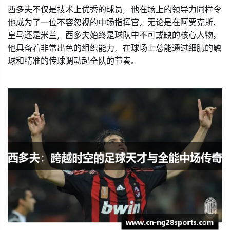
西多夫不仅是技术上优秀的球员，他在场上的领导力同样令
他成为了一位不容忽视的中场指挥官。无论是在阿贾克斯、
皇马还是米兰，西多夫始终是球队中不可或缺的核心人物。
他具备着非常出色的组织能力，在球场上总能通过细腻的触
球和精准的传球调动起全队的节奏。