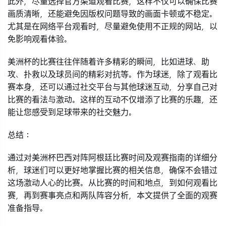
此外，尽量选择官方渠道观看比赛，这样不仅可以确保比赛
画质清晰，还能避免因版权问题导致的画面卡顿或不稳定。
尤其是在网络平台观看时，尽量避免使用不正规的网站，以
免影响观看体验。
美洲杯的比赛往往伴随着许多精彩的瞬间，比如进球、助
攻、扑救以及球员间的精彩对抗等。作为球迷，除了观看比
赛本身，还可以通过社交平台与其他球迷互动，分享自己对
比赛的看法与激动。这样的互动不仅增添了比赛的乐趣，还
能让您感受到足球带来的社交魅力。
总结：
通过对美洲杯巴西对阵阿根廷比赛时间及观赛指南的详细分
析，球迷们可以更好地掌握比赛的相关信息，确保不会错过
这场激动人心的比赛。从比赛的时间和地点，到如何观看比
赛，再到赛事亮点和两队阵容分析，本文提供了全面的观赛
准备指导。