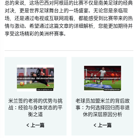
总的来说，这场巴西对阿根廷的比赛不仅是南美足球的经典
对决，更是世界足球舞台上的一场盛宴。无论您是亲临现
场，还是通过电视或互联网观看，都能感受到比赛带来的热
情与激动。希望通过这篇文章的详细解析，您能更加期待并
享受这场精彩的美洲杯赛事。
米兰签约老将的优势与挑
老球员加盟米兰的背后故
战：经验与身体状态的平
事：为何选择回归而非退
衡之道
休的深层原因分析
< 上一篇
< 上一篇