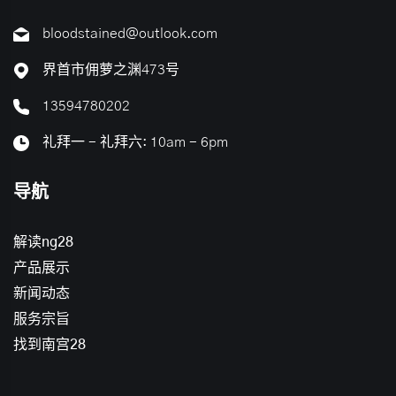
bloodstained@outlook.com
界首市佣萝之渊473号
13594780202
礼拜一 - 礼拜六: 10am - 6pm
导航
解读ng28
产品展示
新闻动态
服务宗旨
找到南宫28