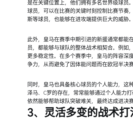
是在关键位置上，他们拥有多名世界级球员
球员，可以在比赛的关键时刻控制比赛节奏
斯等球员，也能够在进攻端提供巨大的威胁
此外，皇马在赛季中期引进的新援通常都能
员，都能够与球队的整体战术相契合。例如
更多稳定性。在多个赛季中，皇马的阵容深
争力，从而避免了因体能问题而在欧冠半决
同时，皇马也具备核心球员的个人能力，这种
泽马、C罗的存在，常常能够通过个人能力
依然能够帮助球队突破难关，最终达成进决
3、灵活多变的战术打