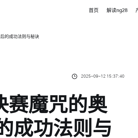
首页
解读ng28
背后的成功法则与秘诀
2025-09-12 15:37:40
决赛魔咒的奥
后的成功法则与