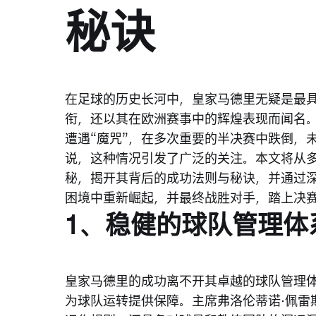
秘诀
在足球的历史长河中，皇家马德里无疑是最
衔，还以其在欧洲赛事中的辉煌表现而闻名
遭遇“魔咒”，在多次重要的半决赛中跌倒，
说，这种情况引发了广泛的关注。本文将从多
秘，揭开其背后的成功法则与秘诀，并通过
困境中重新崛起，并最终战胜对手，踏上决
1、稳健的球队管理体
皇家马德里的成功离不开其卓越的球队管理
为球队运转提供保障。主席弗洛伦蒂诺·佩雷