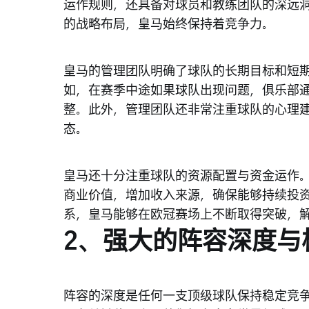
运作规则，还具备对球员和教练团队的深远
的战略布局，皇马始终保持着竞争力。
皇马的管理团队明确了球队的长期目标和短
如，在赛季中途如果球队出现问题，俱乐部
整。此外，管理团队还非常注重球队的心理
态。
皇马还十分注重球队的资源配置与资金运作
商业价值，增加收入来源，确保能够持续投
系，皇马能够在欧冠赛场上不断取得突破，解
2、强大的阵容深度与
阵容的深度是任何一支顶级球队保持稳定竞