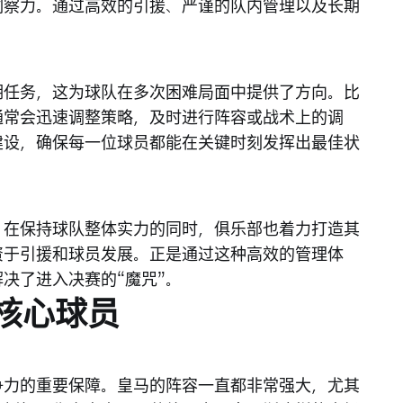
洞察力。通过高效的引援、严谨的队内管理以及长期
期任务，这为球队在多次困难局面中提供了方向。比
通常会迅速调整策略，及时进行阵容或战术上的调
建设，确保每一位球员都能在关键时刻发挥出最佳状
。在保持球队整体实力的同时，俱乐部也着力打造其
资于引援和球员发展。正是通过这种高效的管理体
决了进入决赛的“魔咒”。
核心球员
争力的重要保障。皇马的阵容一直都非常强大，尤其