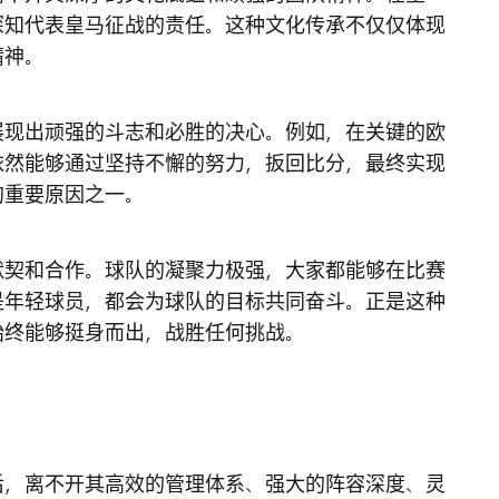
深知代表皇马征战的责任。这种文化传承不仅仅体现
精神。
展现出顽强的斗志和必胜的决心。例如，在关键的欧
依然能够通过坚持不懈的努力，扳回比分，最终实现
的重要原因之一。
默契和合作。球队的凝聚力极强，大家都能够在比赛
是年轻球员，都会为球队的目标共同奋斗。正是这种
始终能够挺身而出，战胜任何挑战。
后，离不开其高效的管理体系、强大的阵容深度、灵