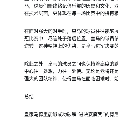
马，球员们始终铭记俱乐部的历史和文化，
在技术层面，更体现在每一场比赛中的拼搏
在面对强大的对手时，皇马的球员往往能够
冠比赛中，尽管处于落后位置，皇马的球员
逆转。这种精神上的优势，是皇马进军决赛
除此之外，皇马的球员之间也保持着高度的
中心往一处想，力往一处使。无论是老将还
强大的团队精神，使得皇马在面临困难时，
总结：
皇家马德里能够成功破解“进决赛魔咒”的背