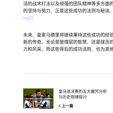
活的战术打法以及顽强的团队精神等多方面
的坚持与努力，正是这些成功的法则与秘诀
ng28
未来，皇家马德里将继续秉持这些成功的经
新的传奇。无论是管理层的智慧，还是球员
力和风采。而这些背后的成功法则，也为其
皇马进决赛的五大魔咒分析
与历史规律探讨
< 上一篇