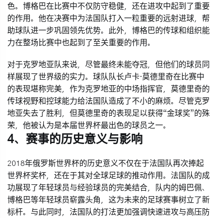
色。博格巴在比赛中不仅防守稳健，还在进攻中起到了重要
的作用。他在决赛中为法国队打入一粒重要的远射进球，帮
助球队进一步巩固领先优势。此外，博格巴的传球和组织能
力在整场比赛中也起到了至关重要的作用。
对于克罗地亚队来说，尽管最终未能夺冠，但他们的球员同
样展现了世界级的实力。球队队长卢卡·莫德里奇在比赛中
的表现堪称完美，作为克罗地亚的中场指挥官，莫德里奇的
传球视野和控球能力给法国队造成了不小的麻烦。尽管克罗
地亚失去了胜利，但莫德里奇的表现足以获得“金球奖”的殊
荣，他被认为是本届世界杯最出色的球员之一。
4、赛事的历史意义与影响
2018年俄罗斯世界杯的历史意义不仅在于法国队再次捧起
世界杯奖杯，还在于其对全球足球的推动作用。法国队的成
功展现了年轻球员与经验球员的完美结合，队内的姆巴佩、
博格巴等年轻球员崭露头角，这为未来的足球赛事树立了新
标杆。与此同时，法国队的打法更加强调快速进攻与高压防