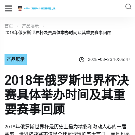
首页
产品展示
2018年俄罗斯世界杯决赛具体举办时间及其重要赛事回顾
产品展示
2025-08-26 10:05:47
2018年俄罗斯世界杯决
赛具体举办时间及其重
要赛事回顾
2018年俄罗斯世界杯是历史上最为精彩和激动人心的一届
赛事。世界杯决赛不仅是全球足球迷的盛大节日，而且也是