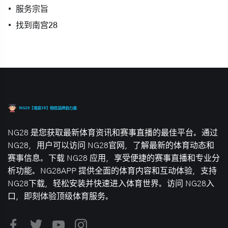
服务宗旨
找到南宫28
NG28 是您获取最新体育资讯和赛事直播的最佳平台。通过
NG28，用户可以访问 NG28官网，了解最新的体育动态和
赛事信息。下载 NG28 应用，享受便捷的赛事直播和专业分
析功能。NG28APP 提供全面的体育内容和互动体验，支持
NG28下载，轻松安装并快速进入体育世界。访问 NG28入
口，即刻体验顶级体育服务。