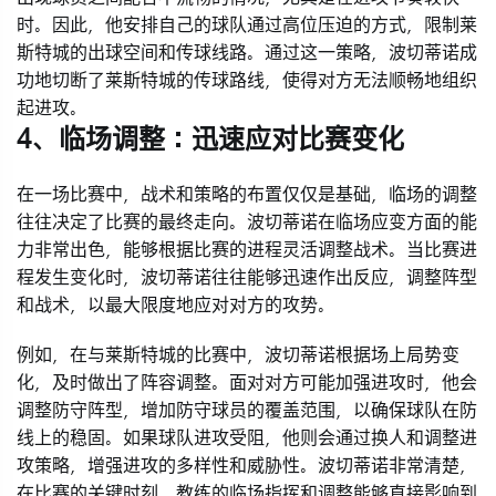
时。因此，他安排自己的球队通过高位压迫的方式，限制莱
斯特城的出球空间和传球线路。通过这一策略，波切蒂诺成
功地切断了莱斯特城的传球路线，使得对方无法顺畅地组织
起进攻。
4、临场调整：迅速应对比赛变化
在一场比赛中，战术和策略的布置仅仅是基础，临场的调整
往往决定了比赛的最终走向。波切蒂诺在临场应变方面的能
力非常出色，能够根据比赛的进程灵活调整战术。当比赛进
程发生变化时，波切蒂诺往往能够迅速作出反应，调整阵型
和战术，以最大限度地应对对方的攻势。
例如，在与莱斯特城的比赛中，波切蒂诺根据场上局势变
化，及时做出了阵容调整。面对对方可能加强进攻时，他会
调整防守阵型，增加防守球员的覆盖范围，以确保球队在防
线上的稳固。如果球队进攻受阻，他则会通过换人和调整进
攻策略，增强进攻的多样性和威胁性。波切蒂诺非常清楚，
在比赛的关键时刻，教练的临场指挥和调整能够直接影响到