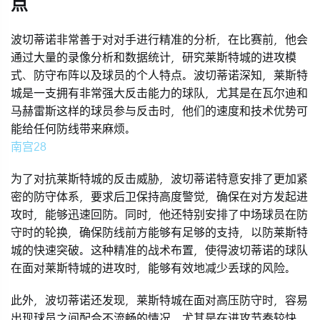
点
波切蒂诺非常善于对对手进行精准的分析，在比赛前，他会
通过大量的录像分析和数据统计，研究莱斯特城的进攻模
式、防守布阵以及球员的个人特点。波切蒂诺深知，莱斯特
城是一支拥有非常强大反击能力的球队，尤其是在瓦尔迪和
马赫雷斯这样的球员参与反击时，他们的速度和技术优势可
能给任何防线带来麻烦。
南宫28
为了对抗莱斯特城的反击威胁，波切蒂诺特意安排了更加紧
密的防守体系，要求后卫保持高度警觉，确保在对方发起进
攻时，能够迅速回防。同时，他还特别安排了中场球员在防
守时的轮换，确保防线前方能够有足够的支持，以防莱斯特
城的快速突破。这种精准的战术布置，使得波切蒂诺的球队
在面对莱斯特城的进攻时，能够有效地减少丢球的风险。
此外，波切蒂诺还发现，莱斯特城在面对高压防守时，容易
出现球员之间配合不流畅的情况，尤其是在进攻节奏较快