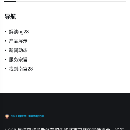
导航
解读ng28
产品展示
新闻动态
服务宗旨
找到南宫28