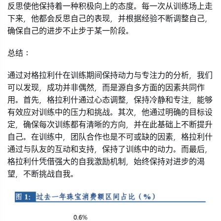
反思使他保持着一种积极向上的态度。每一次从训练场上走
下来，他都会反思自己的表现，并根据经验不断调整自己，
确保自己的进步不止步于某一阶段。
总结：
通过对格拉利什在训练期间保持动力与专注力的分析，我们
可以发现，成功并非偶然，而是源自多方面的因素共同作
用。首先，格拉利什通过心态调整，保持冷静和专注，能够
有效应对训练中的压力和挑战。其次，他通过明确的目标设
定，确保每次训练都有清晰的方向，并在此基础上不断提升
自己。在训练中，团队合作也是不可或缺的因素，格拉利什
通过与队友的互动和支持，保持了训练中的动力。而最后，
格拉利什凭借强大的自我激励机制，始终保持对进步的渴
望，不断挑战自我。