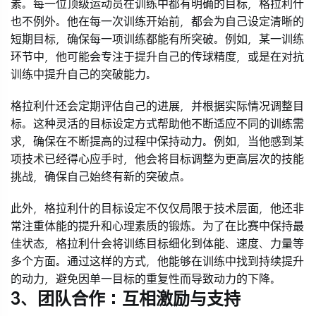
素。每一位顶级运动员在训练中都有明确的目标，格拉利什
也不例外。他在每一次训练开始前，都会为自己设定清晰的
短期目标，确保每一项训练都能有所突破。例如，某一训练
环节中，他可能会专注于提升自己的传球精度，或是在对抗
训练中提升自己的突破能力。
格拉利什还会定期评估自己的进展，并根据实际情况调整目
标。这种灵活的目标设定方式帮助他不断适应不同的训练需
求，确保在不断提高的过程中保持动力。例如，当他感到某
项技术已经得心应手时，他会将目标调整为更高层次的技能
挑战，确保自己始终有新的突破点。
此外，格拉利什的目标设定不仅仅局限于技术层面，他还非
常注重体能的提升和心理素质的锻炼。为了在比赛中保持最
佳状态，格拉利什会将训练目标细化到体能、速度、力量等
多个方面。通过这样的方式，他能够在训练中找到持续提升
的动力，避免因单一目标的重复性而导致动力的下降。
3、团队合作：互相激励与支持