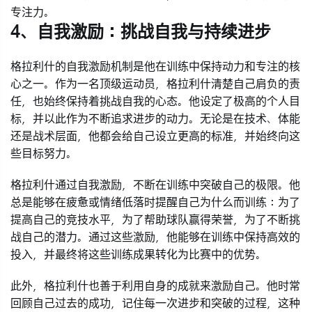
专注力。
4、自我激励：挑战自我与持续进步
格拉利什的自我激励机制是他在训练中保持动力和专注的核
心之一。作为一名顶级运动员，格拉利什清楚自己肩负的责
任，也始终保持着挑战自我的心态。他设定了极高的个人目
标，并以此作为不断追求进步的动力。无论是在技术、体能
还是战术层面，他都会给自己设立更高的标准，并始终向这
些目标努力。
格拉利什通过自我激励，不断在训练中突破自己的极限。他
总是能够在疲惫或情绪低落时提醒自己为什么而训练：为了
提高自己的竞技水平，为了帮助球队赢得荣誉，为了不断挑
战自己的潜力。通过这些激励，他能够在训练中保持高效的
投入，并最终将这些训练成果转化为比赛中的优势。
此外，格拉利什也善于利用自身的成就来激励自己。他时常
回顾自己过去的成功，记住每一次进步和突破的过程，这种