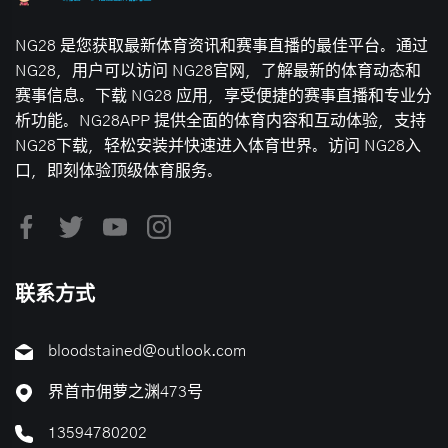
NG28 是您获取最新体育资讯和赛事直播的最佳平台。通过
NG28，用户可以访问 NG28官网，了解最新的体育动态和
赛事信息。下载 NG28 应用，享受便捷的赛事直播和专业分
析功能。NG28APP 提供全面的体育内容和互动体验，支持
NG28下载，轻松安装并快速进入体育世界。访问 NG28入
口，即刻体验顶级体育服务。
联系方式
bloodstained@outlook.com
界首市佣萝之渊473号
13594780202