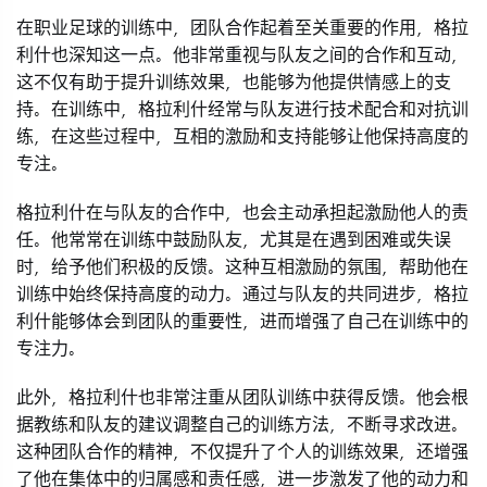
在职业足球的训练中，团队合作起着至关重要的作用，格拉
利什也深知这一点。他非常重视与队友之间的合作和互动，
这不仅有助于提升训练效果，也能够为他提供情感上的支
持。在训练中，格拉利什经常与队友进行技术配合和对抗训
练，在这些过程中，互相的激励和支持能够让他保持高度的
专注。
格拉利什在与队友的合作中，也会主动承担起激励他人的责
任。他常常在训练中鼓励队友，尤其是在遇到困难或失误
时，给予他们积极的反馈。这种互相激励的氛围，帮助他在
训练中始终保持高度的动力。通过与队友的共同进步，格拉
利什能够体会到团队的重要性，进而增强了自己在训练中的
专注力。
此外，格拉利什也非常注重从团队训练中获得反馈。他会根
据教练和队友的建议调整自己的训练方法，不断寻求改进。
这种团队合作的精神，不仅提升了个人的训练效果，还增强
了他在集体中的归属感和责任感，进一步激发了他的动力和