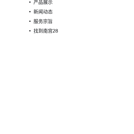
产品展示
新闻动态
服务宗旨
找到南宫28