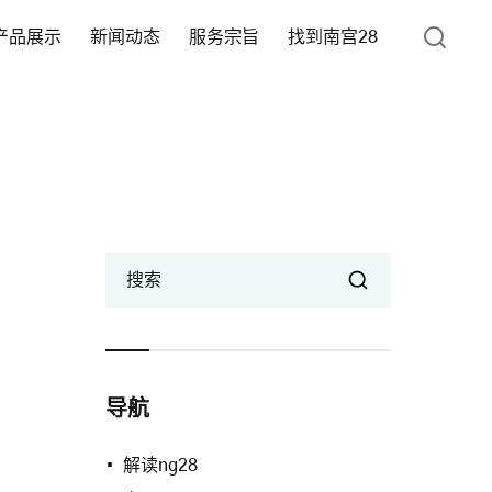
产品展示
新闻动态
服务宗旨
找到南宫28
搜索
导航
解读ng28