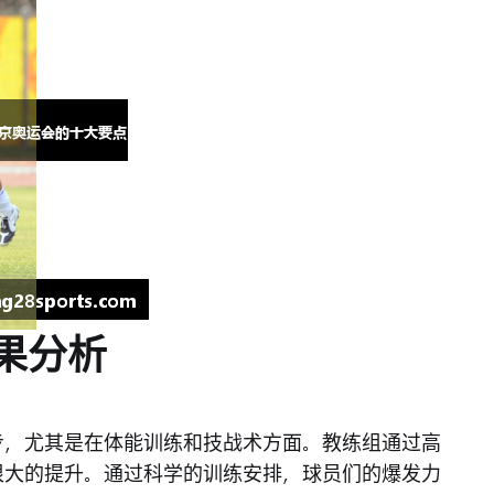
果分析
步，尤其是在体能训练和技战术方面。教练组通过高
很大的提升。通过科学的训练安排，球员们的爆发力