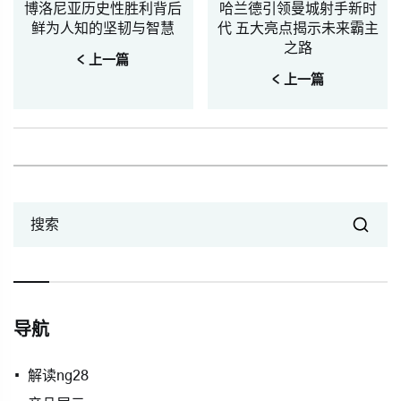
博洛尼亚历史性胜利背后
哈兰德引领曼城射手新时
鲜为人知的坚韧与智慧
代 五大亮点揭示未来霸主
之路
< 上一篇
< 上一篇
搜索
导航
解读ng28