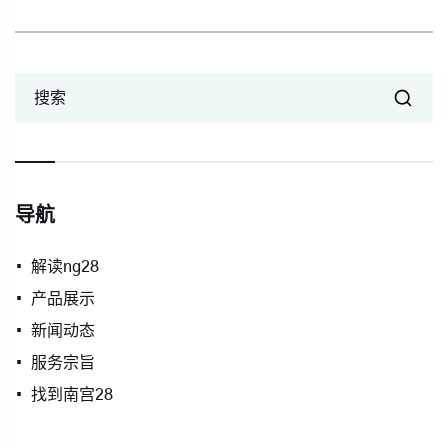
搜索
导航
解读ng28
产品展示
新闻动态
服务宗旨
找到南宫28