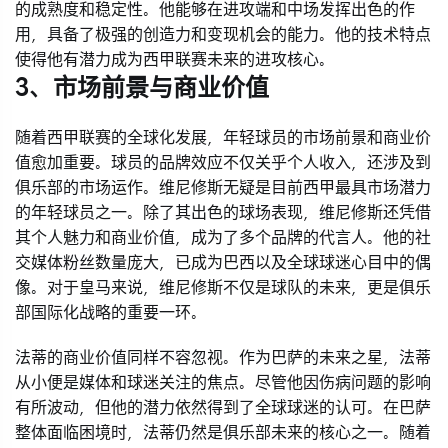
的成熟度和稳定性。他能够在进攻端和中场发挥出色的作
用，具备了极强的创造力和变现机会的能力。他的技术特点
使得他有潜力成为西甲联赛未来的进攻核心。
3、市场前景与商业价值
随着西甲联赛的全球化发展，年轻球员的市场前景和商业价
值愈加重要。球员的品牌效应不仅关乎个人收入，还涉及到
俱乐部的市场运作。维尼修斯无疑是目前西甲最具市场潜力
的年轻球员之一。除了其出色的球场表现，维尼修斯还凭借
其个人魅力和商业价值，成为了多个品牌的代言人。他的社
交媒体粉丝数量庞大，已成为巴西以及全球球迷心目中的偶
像。对于皇马来说，维尼修斯不仅是球队的未来，更是俱乐
部国际化战略的重要一环。
法蒂的商业价值同样不容忽视。作为巴萨的未来之星，法蒂
从小便是媒体和球迷关注的焦点。尽管他因伤病问题的影响
有所波动，但他的潜力依然得到了全球球迷的认可。在巴萨
整体面临困境时，法蒂仍然是俱乐部未来的核心之一。随着