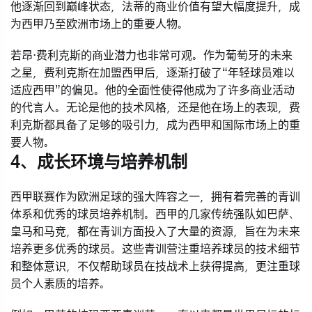
他逐渐回到巅峰状态，法蒂的商业价值有望大幅度提升，成
为西甲乃至欧洲市场上的重要人物。
若昂·费利克斯的商业潜力也非常可观。作为葡萄牙的未来
之星，费利克斯在加盟西甲后，逐渐打破了“年轻球员难以
适应西甲”的偏见。他的全面性使得他成为了许多商业活动
的代言人。无论是他的技术风格，还是他在场上的表现，费
利克斯都具备了足够的吸引力，成为西甲和国际市场上的重
要人物。
4、成长环境与培养机制
西甲联赛作为欧洲足球的强大阵容之一，拥有着完善的青训
体系和优秀的球员培养机制。西甲的几家传统强队如巴萨、
皇马和马竞，都在青训方面投入了大量的资源，旨在为未来
培养更多优秀的球员。这些青训营注重培养球员的技术细节
和整体意识，不仅帮助球员在技战术上获得提高，更注重球
员个人素质的培养。