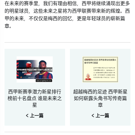
在未来的赛季里，我们有理由相信，西甲将继续涌现出更多
的明星球员，这些未来之星将为西甲联赛带来新的辉煌。西
甲的未来，不仅仅是梅西的回忆，更是年轻球员的崭新篇
章。
西甲新赛季潜力新星排行
超越梅西的足迹 西甲新星
榜前十名盘点 谁是未来之
如何崭露头角书写传奇篇
星
章
< 上一篇
< 上一篇