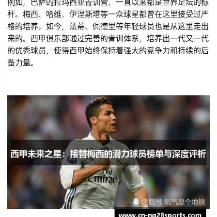
例如，巴萨的拉玛西亚青训营，一直以来都是世界足坛的标
杆。梅西、哈维、伊涅斯塔等一众球星都曾在这里接受过严
格的培养。如今，法蒂、佩德里等年轻球员也是从这里走出
来的。西甲俱乐部通过完善的青训体系，培养出一代又一代
的优秀球员，使得西甲始终保持着强大的竞争力和持续的后
备力量。