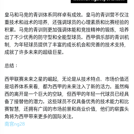
皇马和马竞的青训体系同样卓有成效。皇马的青训营不仅注
重技术和战术的培养，还强调球员的心理素质和比赛经验的
积累。马竞的青训则更加强调体能和竞技精神的锻炼，培养
出了不少优秀的防守型和全能型球员。西甲俱乐部的青训机
制，为年轻球员提供了丰富的成长机会和完善的技术支持，
成就了许多未来的超级巨星。
总结：
西甲联赛未来之星的崛起，无论是从技术特点、市场价值还
是培养体系来看，都为西甲的未来注入了新的活力。虽然梅
西的离开是一个巨大的空缺，但西甲的年轻一代球员已经具
备了接替他的潜力。这些球员不仅具备优秀的技术能力和比
赛智慧，还拥有广阔的市场前景和商业价值，他们的崭露头
角将为西甲带来更多的国际关注。
南宫ng28