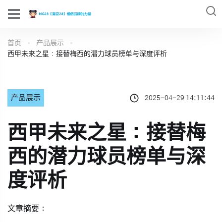
首页
产品展示
西甲未来之星：接替梅西的潜力球员榜单与深度评析
产品展示
2025-04-29 14:11:44
西甲未来之星：接替梅
西的潜力球员榜单与深
度评析
文章摘要：