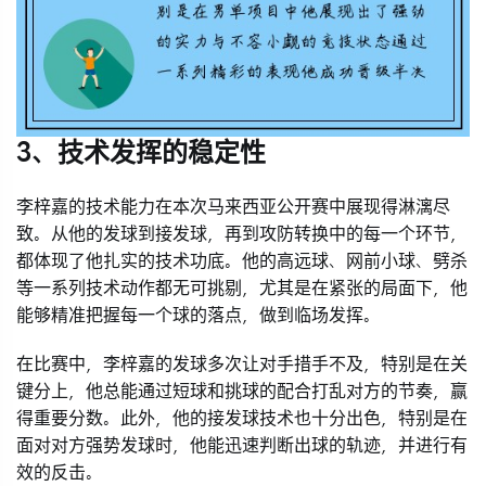
3、技术发挥的稳定性
李梓嘉的技术能力在本次马来西亚公开赛中展现得淋漓尽
致。从他的发球到接发球，再到攻防转换中的每一个环节，
都体现了他扎实的技术功底。他的高远球、网前小球、劈杀
等一系列技术动作都无可挑剔，尤其是在紧张的局面下，他
能够精准把握每一个球的落点，做到临场发挥。
在比赛中，李梓嘉的发球多次让对手措手不及，特别是在关
键分上，他总能通过短球和挑球的配合打乱对方的节奏，赢
得重要分数。此外，他的接发球技术也十分出色，特别是在
面对对方强势发球时，他能迅速判断出球的轨迹，并进行有
效的反击。