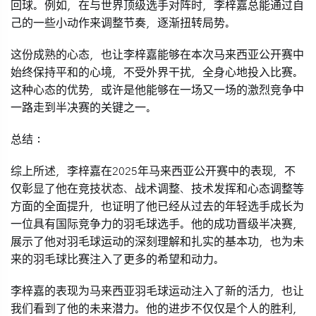
回球。例如，在与世界顶级选手对阵时，李梓嘉总能通过自
己的一些小动作来调整节奏，逐渐扭转局势。
这份成熟的心态，也让李梓嘉能够在本次马来西亚公开赛中
始终保持平和的心境，不受外界干扰，全身心地投入比赛。
这种心态的优势，或许是他能够在一场又一场的激烈竞争中
一路走到半决赛的关键之一。
总结：
综上所述，李梓嘉在2025年马来西亚公开赛中的表现，不
仅彰显了他在竞技状态、战术调整、技术发挥和心态调整等
方面的全面提升，也证明了他已经从过去的年轻选手成长为
一位具有国际竞争力的羽毛球选手。他的成功晋级半决赛，
展示了他对羽毛球运动的深刻理解和扎实的基本功，也为未
来的羽毛球比赛注入了更多的希望和动力。
李梓嘉的表现为马来西亚羽毛球运动注入了新的活力，也让
我们看到了他的未来潜力。他的进步不仅仅是个人的胜利，