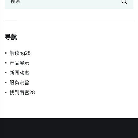
搜索
导航
解读ng28
产品展示
新闻动态
服务宗旨
找到南宫28