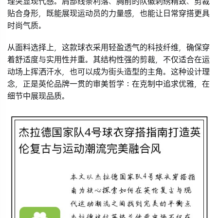
理突显现代感。肩部线条利落、胸前的队徽刺绣精致、剪裁
贴合身形，既能展现运动员的力量感，也能让日常穿搭更具
时尚气质。
从面料选择上，这款球衣采用轻盈透气的科技纤维，确保穿
着舒适度与实用性并重。其结构性强的剪裁，不仅适合在运
动场上挥洒汗水，也可以成为街头造型的主角。这种设计理
念，正是英伦品牌一贯的审美哲学：在克制中追求优雅，在
细节中展现品质。