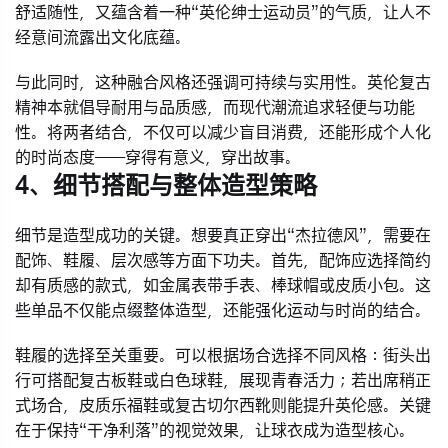
舒适随性，又蕴含着一种“英伦绅士运动员”的气质，让人不
经意间流露出文化底蕴。
与此同时，这种融合风格还强调可持续与实用性。英伦复古
精神本就倡导耐用与品质感，而现代潮流追求轻便与功能
性。将两者结合，不仅可以减少盲目消费，还能形成个人化
的时尚态度——穿得有意义，穿出故事。
4、细节搭配与整体造型策略
细节是造型成功的关键。想要真正穿出“杰拉德风”，需要在
配饰、鞋履、层次感等方面下功夫。首先，配饰应选择简约
却有质感的款式，如金属表带手表、棒球帽或皮质小包。这
些单品不仅能点缀整体造型，还能强化运动与时尚的结合。
鞋履的选择至关重要。可以根据场合选择不同风格：街头出
行可搭配复古板鞋或白色球鞋，展现青春活力；若出席稍正
式场合，皮质乐福鞋或复古切尔西靴则能提升英伦感。关键
在于保持“干净利落”的视觉效果，让球衣成为造型核心。