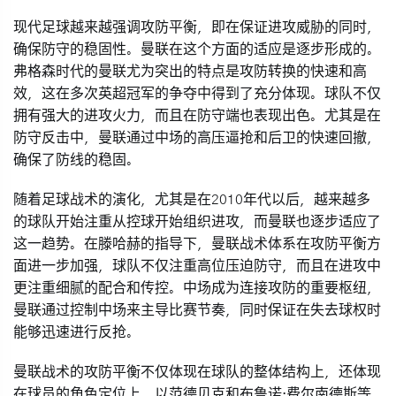
现代足球越来越强调攻防平衡，即在保证进攻威胁的同时，
确保防守的稳固性。曼联在这个方面的适应是逐步形成的。
弗格森时代的曼联尤为突出的特点是攻防转换的快速和高
效，这在多次英超冠军的争夺中得到了充分体现。球队不仅
拥有强大的进攻火力，而且在防守端也表现出色。尤其是在
防守反击中，曼联通过中场的高压逼抢和后卫的快速回撤，
确保了防线的稳固。
随着足球战术的演化，尤其是在2010年代以后，越来越多
的球队开始注重从控球开始组织进攻，而曼联也逐步适应了
这一趋势。在滕哈赫的指导下，曼联战术体系在攻防平衡方
面进一步加强，球队不仅注重高位压迫防守，而且在进攻中
更注重细腻的配合和传控。中场成为连接攻防的重要枢纽，
曼联通过控制中场来主导比赛节奏，同时保证在失去球权时
能够迅速进行反抢。
曼联战术的攻防平衡不仅体现在球队的整体结构上，还体现
在球员的角色定位上。以范德贝克和布鲁诺·费尔南德斯等