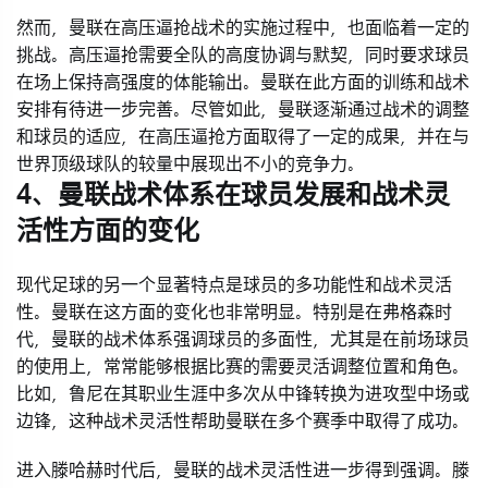
然而，曼联在高压逼抢战术的实施过程中，也面临着一定的
挑战。高压逼抢需要全队的高度协调与默契，同时要求球员
在场上保持高强度的体能输出。曼联在此方面的训练和战术
安排有待进一步完善。尽管如此，曼联逐渐通过战术的调整
和球员的适应，在高压逼抢方面取得了一定的成果，并在与
世界顶级球队的较量中展现出不小的竞争力。
4、曼联战术体系在球员发展和战术灵
活性方面的变化
现代足球的另一个显著特点是球员的多功能性和战术灵活
性。曼联在这方面的变化也非常明显。特别是在弗格森时
代，曼联的战术体系强调球员的多面性，尤其是在前场球员
的使用上，常常能够根据比赛的需要灵活调整位置和角色。
比如，鲁尼在其职业生涯中多次从中锋转换为进攻型中场或
边锋，这种战术灵活性帮助曼联在多个赛季中取得了成功。
进入滕哈赫时代后，曼联的战术灵活性进一步得到强调。滕