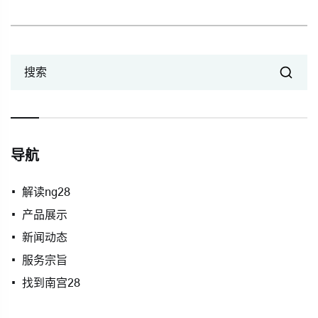
搜索
导航
解读ng28
产品展示
新闻动态
服务宗旨
找到南宫28