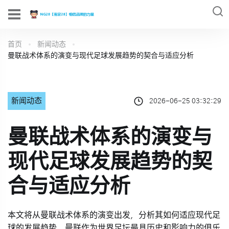
首页
新闻动态
曼联战术体系的演变与现代足球发展趋势的契合与适应分析
新闻动态
2026-06-25 03:32:29
曼联战术体系的演变与
现代足球发展趋势的契
合与适应分析
本文将从曼联战术体系的演变出发，分析其如何适应现代足
球的发展趋势。曼联作为世界足坛最具历史和影响力的俱乐