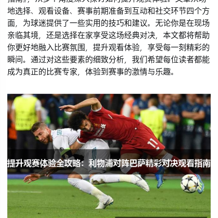
地选择、观看设备、赛事前期准备到互动和社交环节四个方
面，为球迷提供了一些实用的技巧和建议。无论你是在现场
亲临其境，还是选择在家享受这场经典对决，本文都将帮助
你更好地融入比赛氛围，提升观看体验，享受每一刻精彩的
瞬间。通过对这些要素的细致分析，我们希望每位读者都能
成为真正的比赛专家，体验到赛事的激情与乐趣。