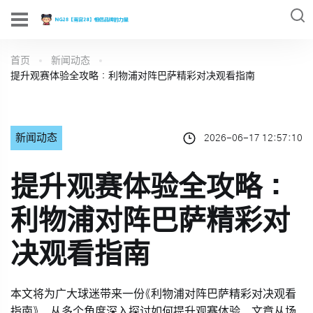
首页
新闻动态
提升观赛体验全攻略：利物浦对阵巴萨精彩对决观看指南
新闻动态
2026-06-17 12:57:10
提升观赛体验全攻略：
利物浦对阵巴萨精彩对
决观看指南
本文将为广大球迷带来一份《利物浦对阵巴萨精彩对决观看
指南》，从多个角度深入探讨如何提升观赛体验。文章从场