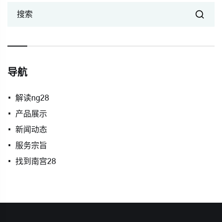
搜索
导航
解读ng28
产品展示
新闻动态
服务宗旨
找到南宫28