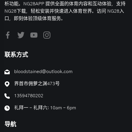
析功能。NG28APP 提供全面的体育内容和互动体验，支持
NG28下载，轻松安装并快速进入体育世界。访问 NG28入
口，即刻体验顶级体育服务。
联系方式
bloodstained@outlook.com
界首市佣萝之渊473号
13594780202
礼拜一 - 礼拜六: 10am - 6pm
导航