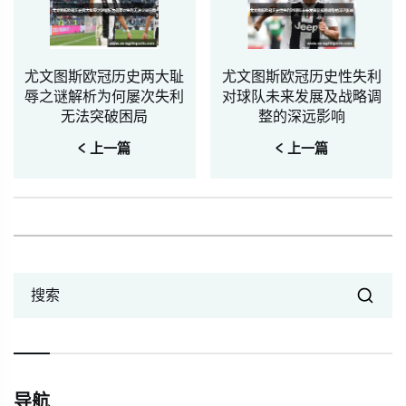
尤文图斯欧冠历史两大耻
尤文图斯欧冠历史性失利
辱之谜解析为何屡次失利
对球队未来发展及战略调
无法突破困局
整的深远影响
< 上一篇
< 上一篇
搜索
导航