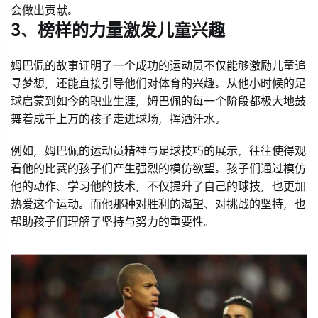
会做出贡献。
3、榜样的力量激发儿童兴趣
姆巴佩的故事证明了一个成功的运动员不仅能够激励儿童追
寻梦想，还能直接引导他们对体育的兴趣。从他小时候的足
球启蒙到如今的职业生涯，姆巴佩的每一个阶段都极大地鼓
舞着成千上万的孩子走进球场，挥洒汗水。
例如，姆巴佩的运动员精神与足球技巧的展示，往往使得观
看他的比赛的孩子们产生强烈的模仿欲望。孩子们通过模仿
他的动作、学习他的技术，不仅提升了自己的球技，也更加
热爱这个运动。而他那种对胜利的渴望、对挑战的坚持，也
帮助孩子们理解了坚持与努力的重要性。