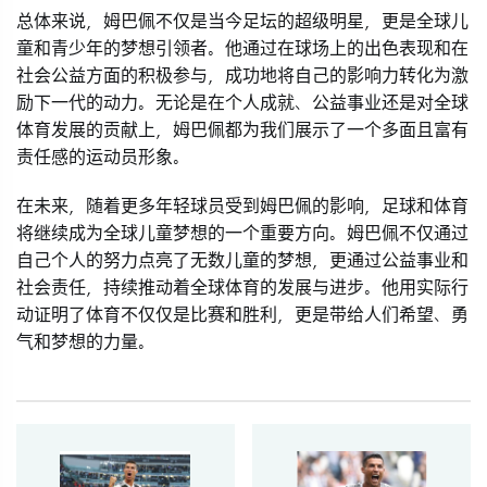
总体来说，姆巴佩不仅是当今足坛的超级明星，更是全球儿
童和青少年的梦想引领者。他通过在球场上的出色表现和在
社会公益方面的积极参与，成功地将自己的影响力转化为激
励下一代的动力。无论是在个人成就、公益事业还是对全球
体育发展的贡献上，姆巴佩都为我们展示了一个多面且富有
责任感的运动员形象。
在未来，随着更多年轻球员受到姆巴佩的影响，足球和体育
将继续成为全球儿童梦想的一个重要方向。姆巴佩不仅通过
自己个人的努力点亮了无数儿童的梦想，更通过公益事业和
社会责任，持续推动着全球体育的发展与进步。他用实际行
动证明了体育不仅仅是比赛和胜利，更是带给人们希望、勇
气和梦想的力量。