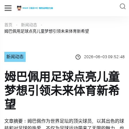
首页
新闻动态
姆巴佩用足球点亮儿童梦想引领未来体育新希望
新闻动态
2026-06-03 09:52:48
姆巴佩用足球点亮儿童
梦想引领未来体育新希
望
文章摘要：姆巴佩作为世界足坛的顶尖球员，以其出色的球
技和对足球的热爱，不仅为足球运动带来了无限的魅力，也