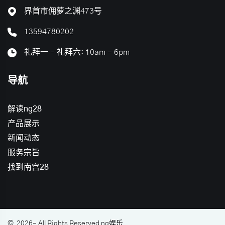
界首市佣萝之渊473号
13594780202
礼拜一 - 礼拜六: 10am - 6pm
导航
解读ng28
产品展示
新闻动态
服务宗旨
找到南宫28
©
2026
- All Rights Reserved
ng娱乐
.