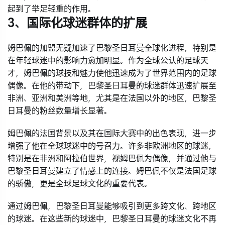
起到了举足轻重的作用。
3、国际化球迷群体的扩展
姆巴佩的加盟无疑加速了巴黎圣日耳曼全球化进程，特别是
在年轻球迷中的影响力愈加明显。作为全球公认的足球天
才，姆巴佩的球技和魅力使他迅速成为了世界范围内的足球
偶像。在他的带动下，巴黎圣日耳曼的球迷群体迅速扩展至
非洲、亚洲和美洲等地，尤其是在法国以外的地区，巴黎圣
日耳曼的粉丝数量增长显著。
姆巴佩的法国背景以及其在国际大赛中的出色表现，进一步
增强了他在全球球迷中的号召力。许多非欧洲地区的球迷，
特别是在非洲和阿拉伯世界，视姆巴佩为偶像，并通过他与
巴黎圣日耳曼建立了情感上的连接。姆巴佩不仅是法国足球
的骄傲，更是全球足球文化的重要代表。
通过姆巴佩，巴黎圣日耳曼能够吸引到更多跨文化、跨地区
的球迷。在这些新的球迷中，巴黎圣日耳曼的球迷文化不再