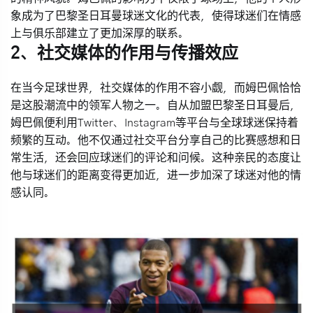
象成为了巴黎圣日耳曼球迷文化的代表，使得球迷们在情感
上与俱乐部建立了更加深厚的联系。
2、社交媒体的作用与传播效应
在当今足球世界，社交媒体的作用不容小觑，而姆巴佩恰恰
是这股潮流中的领军人物之一。自从加盟巴黎圣日耳曼后，
姆巴佩便利用Twitter、Instagram等平台与全球球迷保持着
频繁的互动。他不仅通过社交平台分享自己的比赛感想和日
常生活，还会回应球迷们的评论和问候。这种亲民的态度让
他与球迷们的距离变得更加近，进一步加深了球迷对他的情
感认同。