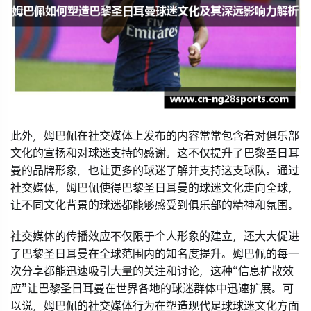
此外，姆巴佩在社交媒体上发布的内容常常包含着对俱乐部
文化的宣扬和对球迷支持的感谢。这不仅提升了巴黎圣日耳
曼的品牌形象，也让更多的球迷了解并支持这支球队。通过
社交媒体，姆巴佩使得巴黎圣日耳曼的球迷文化走向全球，
让不同文化背景的球迷都能够感受到俱乐部的精神和氛围。
社交媒体的传播效应不仅限于个人形象的建立，还大大促进
了巴黎圣日耳曼在全球范围内的知名度提升。姆巴佩的每一
次分享都能迅速吸引大量的关注和讨论，这种“信息扩散效
应”让巴黎圣日耳曼在世界各地的球迷群体中迅速扩展。可
以说，姆巴佩的社交媒体行为在塑造现代足球球迷文化方面