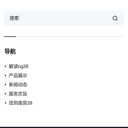
搜索
导航
解读ng28
产品展示
新闻动态
服务宗旨
找到南宫28