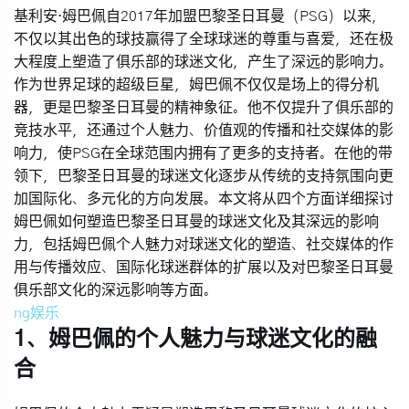
基利安·姆巴佩自2017年加盟巴黎圣日耳曼（PSG）以来，
不仅以其出色的球技赢得了全球球迷的尊重与喜爱，还在极
大程度上塑造了俱乐部的球迷文化，产生了深远的影响力。
作为世界足球的超级巨星，姆巴佩不仅仅是场上的得分机
器，更是巴黎圣日耳曼的精神象征。他不仅提升了俱乐部的
竞技水平，还通过个人魅力、价值观的传播和社交媒体的影
响力，使PSG在全球范围内拥有了更多的支持者。在他的带
领下，巴黎圣日耳曼的球迷文化逐步从传统的支持氛围向更
加国际化、多元化的方向发展。本文将从四个方面详细探讨
姆巴佩如何塑造巴黎圣日耳曼的球迷文化及其深远的影响
力，包括姆巴佩个人魅力对球迷文化的塑造、社交媒体的作
用与传播效应、国际化球迷群体的扩展以及对巴黎圣日耳曼
俱乐部文化的深远影响等方面。
ng娱乐
1、姆巴佩的个人魅力与球迷文化的融
合