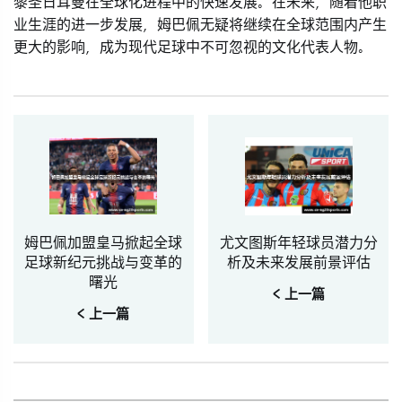
黎圣日耳曼在全球化进程中的快速发展。在未来，随着他职
业生涯的进一步发展，姆巴佩无疑将继续在全球范围内产生
更大的影响，成为现代足球中不可忽视的文化代表人物。
姆巴佩加盟皇马掀起全球
尤文图斯年轻球员潜力分
足球新纪元挑战与变革的
析及未来发展前景评估
曙光
< 上一篇
< 上一篇