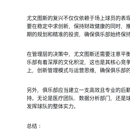
尤文图斯的复兴不仅仅依赖于场上球员的表
要在稳定中求创新，保持财政健康的同时，
期的规划和精准的投资，确保俱乐部始终保
在管理层的决策中，尤文图斯还需要注意平
乐部有着深厚的文化积淀，这也是其核心竞
上，创新管理模式与运营思维，确保俱乐部
另外，俱乐部应当建立一支高效且专业的后
持。无论是医疗团队、数据分析部门，还是
发挥球队的整体实力。
总结：