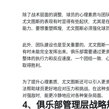
除了战术层面的调整，球员的心理素质与团
尤文图斯的表现有时显得有些起伏，尤其是
能力。要想重塑辉煌，尤文图斯必须强化球
此外，团队建设也是至关重要的。尤文图斯
有时未能完全发挥出来。俱乐部需要通过更
整体的执行力和反应速度。一个团结一致、
取得胜利。
为了提升心理素质，尤文图斯还可以引入更
法帮助球员更好地应对压力和挑战。在这种
对强敌时，能更冷静地应对各种复杂局面。
4、俱乐部管理层战略