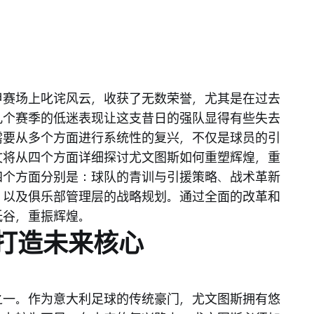
甲赛场上叱诧风云，收获了无数荣誉，尤其是在过去
几个赛季的低迷表现让这支昔日的强队显得有些失去
需要从多个方面进行系统性的复兴，不仅是球员的引
文将从四个方面详细探讨尤文图斯如何重塑辉煌，重
四个方面分别是：球队的青训与引援策略、战术革新
、以及俱乐部管理层的战略规划。通过全面的改革和
低谷，重振辉煌。
打造未来核心
之一。作为意大利足球的传统豪门，尤文图斯拥有悠