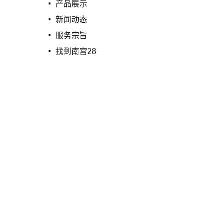
产品展示
新闻动态
服务宗旨
找到南宫28