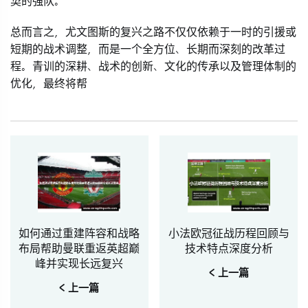
契的强队。
总而言之，尤文图斯的复兴之路不仅仅依赖于一时的引援或
短期的战术调整，而是一个全方位、长期而深刻的改革过
程。青训的深耕、战术的创新、文化的传承以及管理体制的
优化，最终将帮
如何通过重建阵容和战略
小法欧冠征战历程回顾与
布局帮助曼联重返英超巅
技术特点深度分析
峰并实现长远复兴
< 上一篇
< 上一篇