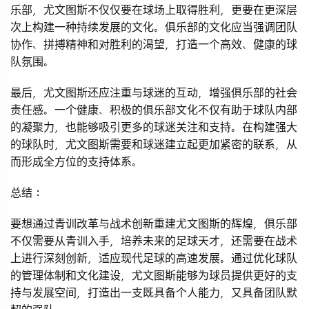
乐部，尤文图斯不仅仅要在球场上取得胜利，更要在更深层
次上构建一种持续发展的文化。俱乐部的文化应当强调团队
协作、拼搏精神和对胜利的渴望，打造一个高效、健康的球
队氛围。
最后，尤文图斯还应注重与球迷的互动，增强俱乐部的社会
责任感。一个健康、积极的俱乐部文化不仅有助于球队内部
的凝聚力，也能够吸引更多的球迷关注和支持。在构建强大
的球队时，尤文图斯需要和球迷建立起更加紧密的联系，从
而形成全方位的支持体系。
总结：
要想通过青训改革与战术创新重建尤文图斯的辉煌，俱乐部
不仅需要从青训入手，培养未来的足球天才，还需要在战术
上进行深刻创新，适应现代足球的高速发展。通过优化球队
的管理体制和文化建设，尤文图斯能够为球员提供更好的支
持与发展空间，打造出一支既具备个人能力，又具备团队默