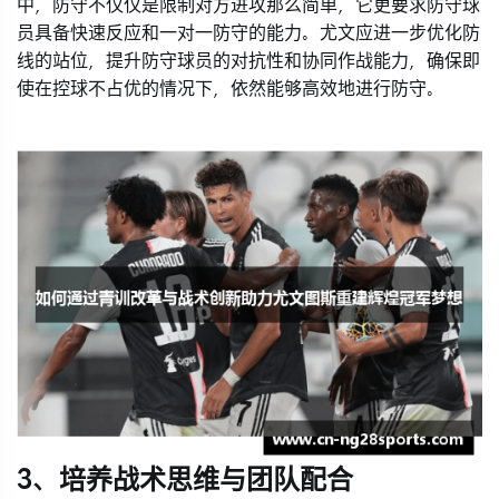
中，防守不仅仅是限制对方进攻那么简单，它更要求防守球
员具备快速反应和一对一防守的能力。尤文应进一步优化防
线的站位，提升防守球员的对抗性和协同作战能力，确保即
使在控球不占优的情况下，依然能够高效地进行防守。
3、培养战术思维与团队配合