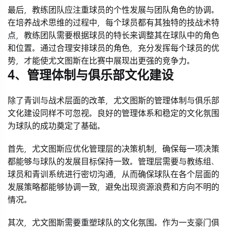
最后，教练团队应注重球员的个性发展与团队角色的协调。
在培养战术思维的过程中，每个球员都有其独特的技战术特
点，教练团队需要根据球员的特长来调整其在球队中的角色
和位置。通过合理安排球员的角色，充分发挥每个球员的优
势，才能使尤文图斯在比赛中展现出更强的竞争力。
4、管理体制与俱乐部文化建设
除了青训与战术层面的改革，尤文图斯的管理体制与俱乐部
文化建设同样不可忽视。良好的管理体系和稳定的文化氛围
为球队的成功奠定了基础。
首先，尤文图斯应优化管理层的决策机制，确保每一项决策
都能够与球队的发展目标保持一致。管理层需要与教练组、
球员和青训系统进行密切沟通，从而确保球队在各个层面的
发展策略都能够协调一致，避免出现资源浪费和方向不明的
情况。
其次，尤文图斯需要重塑球队的文化氛围。作为一支豪门俱