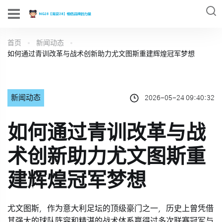
首页
新闻动态
如何通过青训改革与战术创新助力尤文图斯重建辉煌冠军梦想
新闻动态
2026-05-24 09:40:32
如何通过青训改革与战
术创新助力尤文图斯重
建辉煌冠军梦想
尤文图斯，作为意大利足坛的顶级豪门之一，历史上曾凭借
其强大的球队阵容和精湛的战术体系赢得过多次联赛冠军与