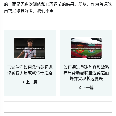
的，而是无数次训练和心理调节的结果。所以，作为普通球
员或足球爱好者，我们不�
富安健洋如何凭借英超进
如何通过重建阵容和战略
球崭露头角成就传奇之路
布局帮助曼联重返英超巅
峰并实现长远复兴
< 上一篇
< 上一篇