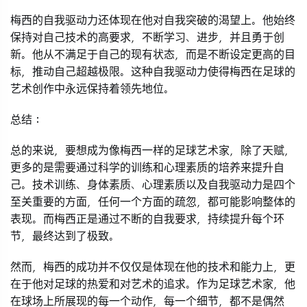
梅西的自我驱动力还体现在他对自我突破的渴望上。他始终
保持对自己技术的高要求，不断学习、进步，并且勇于创
新。他从不满足于自己的现有状态，而是不断设定更高的目
标，推动自己超越极限。这种自我驱动力使得梅西在足球的
艺术创作中永远保持着领先地位。
总结：
总的来说，要想成为像梅西一样的足球艺术家，除了天赋，
更多的是需要通过科学的训练和心理素质的培养来提升自
己。技术训练、身体素质、心理素质以及自我驱动力是四个
至关重要的方面，任何一个方面的疏忽，都可能影响整体的
表现。而梅西正是通过不断的自我要求，持续提升每个环
节，最终达到了极致。
然而，梅西的成功并不仅仅是体现在他的技术和能力上，更
在于他对足球的热爱和对艺术的追求。作为足球艺术家，他
在球场上所展现的每一个动作，每一个细节，都不是偶然