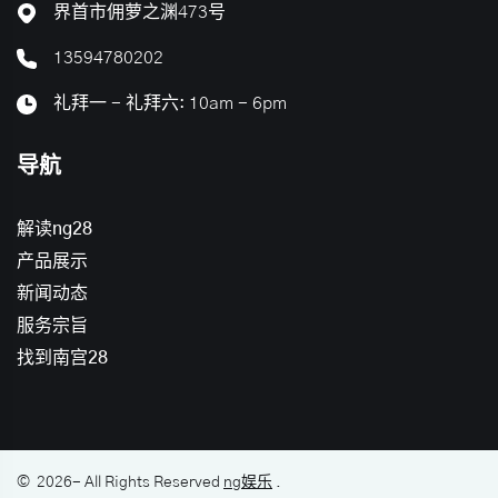
界首市佣萝之渊473号
13594780202
礼拜一 - 礼拜六: 10am - 6pm
导航
解读ng28
产品展示
新闻动态
服务宗旨
找到南宫28
©
2026
- All Rights Reserved
ng娱乐
.