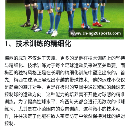
1、技术训练的精细化
梅西的成功不仅源于天赋，更多的是他在技术训练上的坚持
与精细化。技术训练对于每个足球运动员来说至关重要，而
梅西的独特风格正是在长期的精细化训练中塑造出来的。首
先，梅西在球场上展现出卓越的带球技术，他的运球不仅仅
是简单的避开对手，更是在极限的空间中通过精细的触球来
控制球的运动方向，这种能力的培养离不开他对球感的精准
训练。为了提高控球水平，梅西每天都会进行无数次的带球
练习，尤其是在小范围内的变向训练。这种微小的技术动
作，往往决定了他能在敌人密集防守中依然保持对球的绝对
控制。