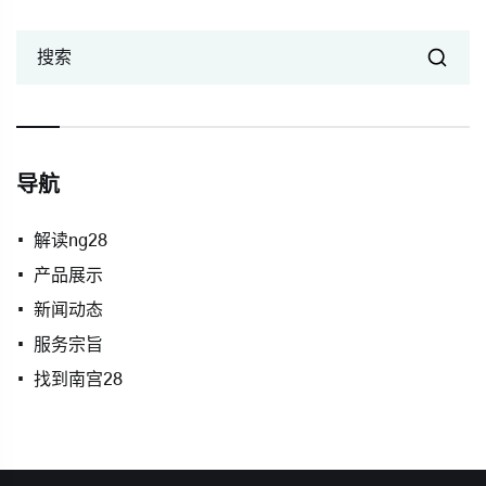
搜索
导航
解读ng28
产品展示
新闻动态
服务宗旨
找到南宫28