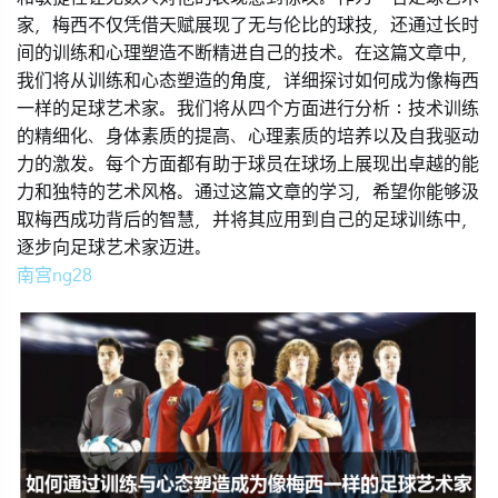
家，梅西不仅凭借天赋展现了无与伦比的球技，还通过长时
间的训练和心理塑造不断精进自己的技术。在这篇文章中，
我们将从训练和心态塑造的角度，详细探讨如何成为像梅西
一样的足球艺术家。我们将从四个方面进行分析：技术训练
的精细化、身体素质的提高、心理素质的培养以及自我驱动
力的激发。每个方面都有助于球员在球场上展现出卓越的能
力和独特的艺术风格。通过这篇文章的学习，希望你能够汲
取梅西成功背后的智慧，并将其应用到自己的足球训练中，
逐步向足球艺术家迈进。
南宫ng28