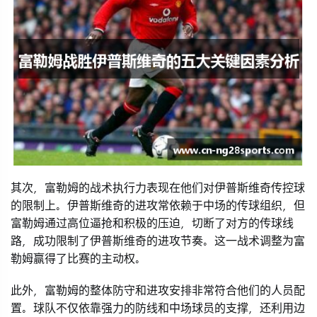
其次，富勒姆的战术执行力表现在他们对伊普斯维奇传控球
的限制上。伊普斯维奇的进攻常依赖于中场的传球组织，但
富勒姆通过高位逼抢和积极的压迫，切断了对方的传球线
路，成功限制了伊普斯维奇的进攻节奏。这一战术调整为富
勒姆赢得了比赛的主动权。
此外，富勒姆的整体防守和进攻安排非常符合他们的人员配
置。球队不仅依靠强力的防线和中场球员的支撑，还利用边