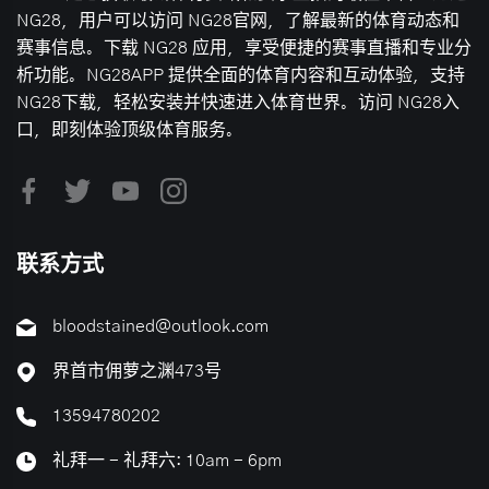
NG28，用户可以访问 NG28官网，了解最新的体育动态和
赛事信息。下载 NG28 应用，享受便捷的赛事直播和专业分
析功能。NG28APP 提供全面的体育内容和互动体验，支持
NG28下载，轻松安装并快速进入体育世界。访问 NG28入
口，即刻体验顶级体育服务。
联系方式
bloodstained@outlook.com
界首市佣萝之渊473号
13594780202
礼拜一 - 礼拜六: 10am - 6pm