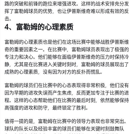
路的突破和前锋的跑位来增强进攻。这样的战术安排充分发
挥了富勒姆球员的优势，也让伊普斯维奇难以形成有效的反
击。
4、富勒姆的心理素质
富勒姆的心理素质也是他们在这场比赛中能够战胜伊普斯维
奇的重要因素之一。在比赛中，富勒姆球员表现出了极强的
专注力和决心。他们能够在面临伊普斯维奇的压力时保持冷
静，尤其是在比赛进入关键时刻时，富勒姆的球员展现出了
成熟的心理素质，没有因为对方的反扑而慌乱。
富勒姆的球员们在比赛中的心态表现得非常积极，他们没有
因为早期的进攻失误而产生焦虑，反而更加专注于比赛的进
程。这样的心态帮助他们在比赛的最后时刻，依然能够保持
高强度的进攻和防守，最终锁定了胜利。
值得一提的是，富勒姆在比赛中的领导力表现也非常突出。
球队的队长以及经验丰富的球员们能够在关键时刻鼓舞队