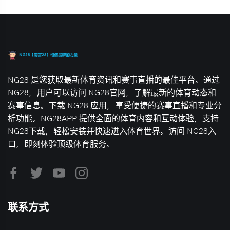
NG28 是您获取最新体育资讯和赛事直播的最佳平台。通过
NG28，用户可以访问 NG28官网，了解最新的体育动态和
赛事信息。下载 NG28 应用，享受便捷的赛事直播和专业分
析功能。NG28APP 提供全面的体育内容和互动体验，支持
NG28下载，轻松安装并快速进入体育世界。访问 NG28入
口，即刻体验顶级体育服务。
联系方式