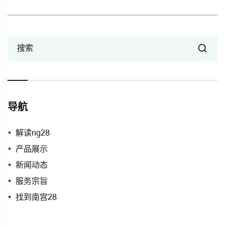
搜索
导航
解读ng28
产品展示
新闻动态
服务宗旨
找到南宫28