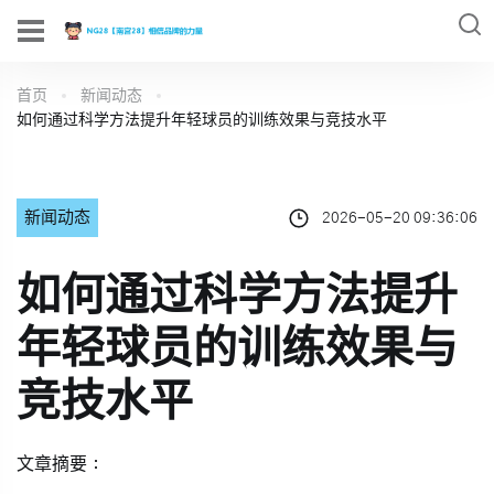
首页
新闻动态
如何通过科学方法提升年轻球员的训练效果与竞技水平
新闻动态
2026-05-20 09:36:06
如何通过科学方法提升
年轻球员的训练效果与
竞技水平
文章摘要：