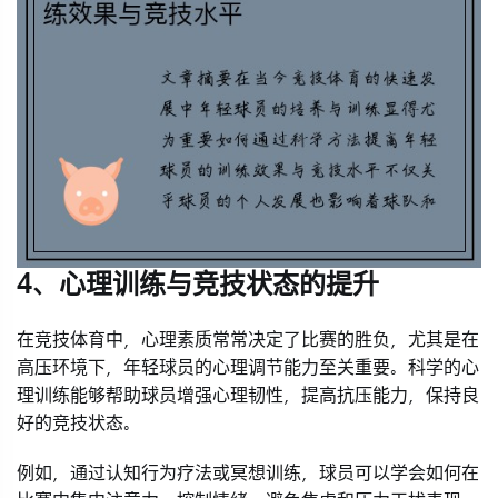
4、心理训练与竞技状态的提升
在竞技体育中，心理素质常常决定了比赛的胜负，尤其是在
高压环境下，年轻球员的心理调节能力至关重要。科学的心
理训练能够帮助球员增强心理韧性，提高抗压能力，保持良
好的竞技状态。
例如，通过认知行为疗法或冥想训练，球员可以学会如何在