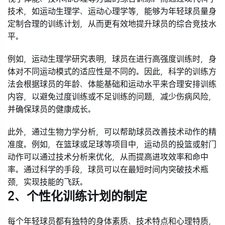
技术，如运动生理学、运动心理学等，能够为年轻球员量身
定制合理的训练计划，从而更有效地提升球员的综合竞技水
平。
例如，运动生理学研究表明，球员在进行高强度训练时，身
体对不同运动模式的适应性是不同的。因此，科学的训练方
法会根据球员的年龄、体能基础和运动水平来合理安排训练
内容，以避免过度训练或不足训练的问题，减少伤病风险，
并确保球员的健康成长。
此外，通过生物力学分析，可以帮助球员改善技术动作的精
准度。例如，在篮球或足球等项目中，运动员的投篮或射门
动作可以通过技术分析来优化，从而提高进攻效率和命中
率。通过科学的手段，球员可以在最短时间内突破技术瓶
颈，实现技能的飞跃。
2、个性化训练计划的制定
每个年轻球员都有独特的身体素质、技术特点和心理特质，