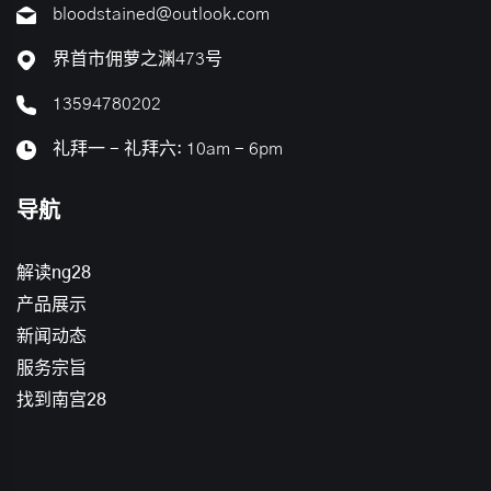
bloodstained@outlook.com
界首市佣萝之渊473号
13594780202
礼拜一 - 礼拜六: 10am - 6pm
导航
解读ng28
产品展示
新闻动态
服务宗旨
找到南宫28