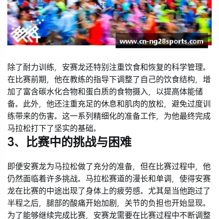
除了耐力训练，安赛龙还特别注重饮食和恢复的科学管理。
在比赛前期，他在教练的指导下调整了自己的饮食结构，增
加了富含碳水化合物和蛋白质的食物摄入，以提高体能储
备。此外，他还注重充足的休息和肌肉的放松，避免过度训
练带来的伤害。这一系列精细化的准备工作，为他最终完成
马拉松打下了坚实的基础。
3、比赛中的挑战与困难
即便安赛龙为马拉松做了充分的准备，但在比赛过程中，他
仍然面临着许多挑战。马拉松赛道的漫长和单调，使得安赛
龙在比赛的中途出现了身体上的疲劳感。尤其是当他跑过了
半程之后，腿部的酸痛开始加剧，关节的负担也开始显现。
为了能够继续完成比赛，安赛龙需要在比赛过程中不断调整