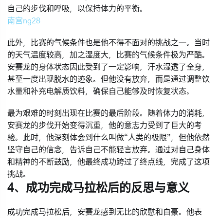
自己的步伐和呼吸，以保持体力的平衡。
南宫ng28
此外，比赛的气候条件也是他不得不面对的挑战之一。当时
的天气温度较高，加之湿度大，比赛的气候条件极为严酷。
安赛龙的身体状态因此受到了一定影响，汗水湿透了全身，
甚至一度出现脱水的迹象。但他没有放弃，而是通过调整饮
水量和补充电解质饮料，确保自己能够及时恢复状态。
最为艰难的时刻出现在比赛的最后阶段。随着体力的消耗，
安赛龙的步伐开始变得沉重，他的意志力受到了巨大的考
验。此时，他深刻体会到什么叫做“人类的极限”，但他依然
坚守自己的信念，告诉自己不能轻言放弃。通过对自己身体
和精神的不断鼓励，他最终成功跨过了终点线，完成了这项
挑战。
4、成功完成马拉松后的反思与意义
成功完成马拉松后，安赛龙感到无比的欣慰和自豪。他表