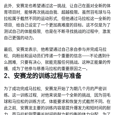
此外，安赛龙也希望通过这一挑战，让自己在面对全新的体
育项目时，能够再次挑战自我、超越极限。虽然羽毛球与马
拉松属于截然不同的运动形式，但他通过马拉松这一全新的
项目，给自己设定了一个更加高难度的目标。这不仅是为了
测试自己的体能极限，也是在不断寻找挑战的过程中，激发
自己更强的动力。
最后，安赛龙表示，他希望通过自己亲自参与并完成马拉
松，向粉丝和运动员们传递一个重要的信念——不论遇到什
么困难，只要有决心，就能克服任何挑战。这种正能量的传
播，成为了他参与慈善马拉松的重要原因之一。
2、安赛龙的训练过程与准备
为了成功完成马拉松，安赛龙开始了为期几个月的严密训
练。这一训练过程，对他来说是一个全新的挑战，因为羽毛
球和马拉松的训练方式、体能要求和恢复方式截然不同。在
此之前，安赛龙主要的训练内容是提升爆发力和短时间的耐
力，而马拉松则需要长时间的耐力和均衡的体力分配。为了