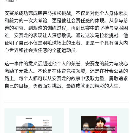
安赛龙成功完成慈善马拉松挑战，不仅是对他个人身体素质
和毅力的一次大考验，更是他社会责任感的体现。从参与慈
善的初衷，到艰难的训练过程，再到比赛中的坚持与克服困
难，安赛龙的表现让人深感敬佩。通过这次马拉松挑战，他
证明了自己不仅是羽毛球场上的王者，更是一个具有强大内
心世界和社会责任感的全能运动员。
这一事件的意义远超过他个人的荣誉，安赛龙的毅力与决心
激励了无数人。不论是在体育竞技领域，还是在社会公益的
路上，每个人都可以从安赛龙的故事中汲取力量，勇敢追求
自己的目标，勇敢面对挑战，最终成就更加精彩的人生。