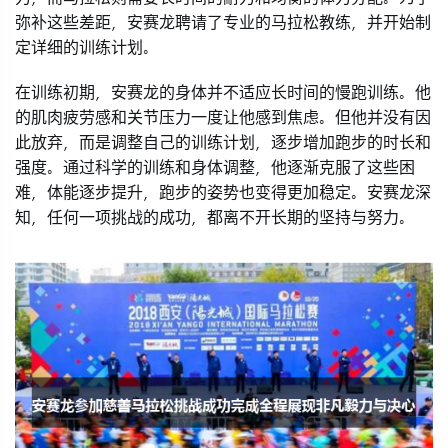
弥补这些差距，安赛龙聘请了专业的马拉松教练，并开始制
定详细的训练计划。
在训练初期，安赛龙的身体并不适应长时间的慢跑训练。他
的肌肉疲劳感和关节压力一度让他感到焦虑。但他并没有因
此放弃，而是调整自己的训练计划，逐步增加跑步的时长和
强度。通过科学的训练和身体调整，他逐渐克服了这些困
难，体能逐步提升，跑步的姿势也变得更加稳定。安赛龙深
知，任何一项挑战的成功，都离不开长期的坚持与努力。