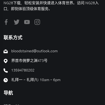
NG28下载，轻松安装并快速进入体育世界。访问 NG28入
口，即刻体验顶级体育服务。
联系方式
bloodstained@outlook.com
界首市佣萝之渊473号
13594780202
礼拜一 - 礼拜六: 10am - 6pm
导航