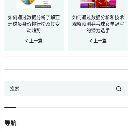
如何通过数据分析了解亚
如何通过数据分析和技术
洲球员身价排行榜及其变
观察预测乒乓球女单冠军
动趋势
的潜力选手
< 上一篇
< 上一篇
搜索
导航