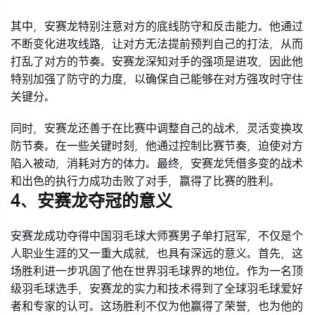
其中，安赛龙特别注意对方的底线防守和反击能力。他通过
不断变化进攻线路，让对方无法提前预判自己的打法，从而
打乱了对方的节奏。安赛龙深知对手的强项是进攻，因此他
特别加强了防守的力度，以确保自己能够在对方强攻时守住
关键分。
同时，安赛龙还善于在比赛中调整自己的战术，灵活变换攻
防节奏。在一些关键时刻，他通过控制比赛节奏，迫使对方
陷入被动，消耗对方的体力。最终，安赛龙凭借多变的战术
和出色的执行力成功击败了对手，赢得了比赛的胜利。
4、安赛龙夺冠的意义
安赛龙成功夺得中国羽毛球大师赛男子单打冠军，不仅是个
人职业生涯的又一重大成就，也具有深远的意义。首先，这
场胜利进一步巩固了他在世界羽毛球界的地位。作为一名顶
级羽毛球选手，安赛龙的实力和技术得到了全球羽毛球爱好
者和专家的认可。这场胜利不仅为他赢得了荣誉，也为他的