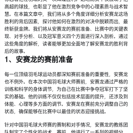
高超的球技，也彰显了他在激烈竞争中的心理素质与战术智
慧。在本篇文章中，我们将从多个角度详细分析安赛龙这场
胜利的背后因素，探讨他如何在激烈的对决中脱颖而出，最
终斩获金牌。我们将从安赛龙的赛前准备、比赛中的关键表
现、对手分析、以及冠军意义四个方面进行深入剖析。通过
这些角度的解析，读者能够更加全面地了解安赛龙的胜利背
后的故事。
1、安赛龙的赛前准备
每一位顶级羽毛球运动员都深知赛前准备的重要性，安赛龙
也不例外。在本次中国羽毛球大师赛前，安赛龙通过严格的
训练和科学的身体调节，为自己在比赛中争夺冠军打下了坚
实的基础。他的训练不仅仅包括技术层面的提升，还涉及到
体能、心理等多方面的调节。安赛龙在赛前充分调整自己的
状态，确保能够在比赛中以最佳的状态迎接挑战。
针对中国羽毛球大师赛的赛制和对手情况，安赛龙的教练团
队制定了个性化的战术。赛前，他进行了一系列的视频分