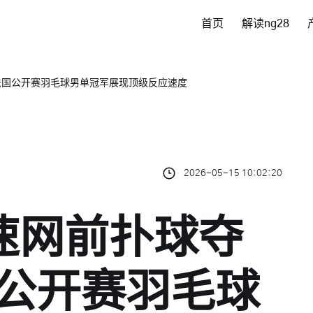
首页
解读ng28
4法国公开赛羽毛球男单冠军展现顶级反应速度
2026-05-15 10:02:20
速网前扑球夺
国公开赛羽毛球