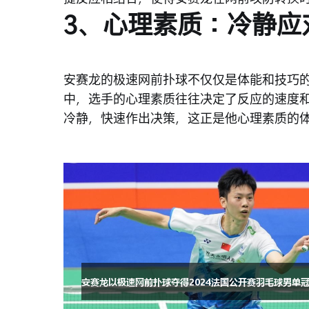
3、心理素质：冷静应
安赛龙的极速网前扑球不仅仅是体能和技巧
中，选手的心理素质往往决定了反应的速度
冷静，快速作出决策，这正是他心理素质的