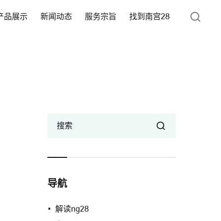
产品展示
新闻动态
服务宗旨
找到南宫28
搜索
导航
解读ng28