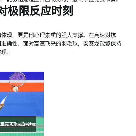
对极限反应时刻
的体现，更是他心理素质的强大支撑。在高速对抗
和准确性。面对高速飞来的羽毛球，安赛龙能够保持
体现。