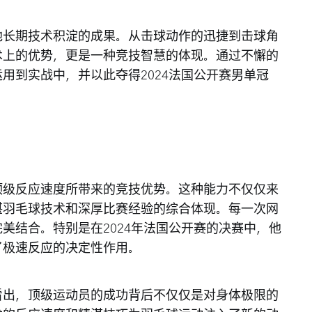
他长期技术积淀的成果。从击球动作的迅捷到击球角
术上的优势，更是一种竞技智慧的体现。通过不懈的
用到实战中，并以此夺得2024法国公开赛男单冠
顶级反应速度所带来的竞技优势。这种能力不仅仅来
湛羽毛球技术和深厚比赛经验的综合体现。每一次网
美结合。特别是在2024年法国公开赛的决赛中，他
了极速反应的决定性作用。
看出，顶级运动员的成功背后不仅仅是对身体极限的