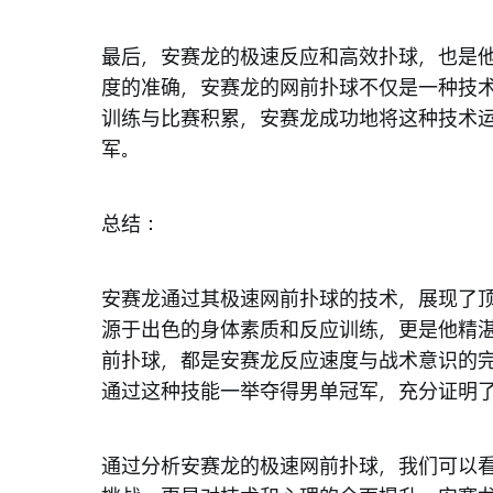
最后，安赛龙的极速反应和高效扑球，也是
度的准确，安赛龙的网前扑球不仅是一种技
训练与比赛积累，安赛龙成功地将这种技术运
军。
总结：
安赛龙通过其极速网前扑球的技术，展现了
源于出色的身体素质和反应训练，更是他精
前扑球，都是安赛龙反应速度与战术意识的完
通过这种技能一举夺得男单冠军，充分证明
通过分析安赛龙的极速网前扑球，我们可以