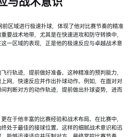
应与战术意识
在网前区域进行极速扑球，体现了他对比赛节奏的精准
的重要战术地带，尤其是在快速进攻和防守转换中，
在这一区域的表现，正是他的极速反应与卓越战术意
的飞行轨迹，提前做好准备。这种精准的预判能力，
速上网，快速反应并作出扑球动作。例如，在面对对
瞬间判断对方的动作轨迹，提前做出扑球姿势，进而
，更在于他丰富的比赛经验和战术布局。在比赛中，
始终处于最佳的接球位置。这样的细腻战术意识和迅
时，能够迅速适应并压制对方，最终掌控比赛节奏。