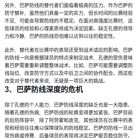
另外，巴萨防线的替代者们面临着极高的压力。作为巴萨的
防守替补，虽然他们具备一定的实力，但长时间的比赛经验
不足，可能会导致防线的不稳定。在面对高强度比赛时，这
些球员的经验和心理素质将成为决定因素。缺乏孔德的领导
力和冷静，巴萨的防线恐怕难以达到以往的稳定性。
此外，替代者在比赛中的表现还受到战术适应的影响。巴萨
的防线一向是根据球员的特点来制定战术，孔德的受伤意味
着巴萨需要重新调整整体战术。比如，巴萨可能需要调整防
线站位，改变防守方式以及中后卫之间的协作配合。而这些
改变对于替代者来说，无疑是一项巨大的挑战。
3、巴萨防线深度的危机
除了孔德的个人能力，巴萨防线深度的缺乏也是一大隐患。
随着孔德的伤病，巴萨防线的轮换变得更加紧张。巴萨目前
的后防阵容中，除了阿劳霍和皮克，其他球员在比赛中的表
现和经验往往难以保障球队的防线稳定。巴萨的防线一旦出
现伤病或停赛，后备球员的表现将决定巴萨能否稳住防守。