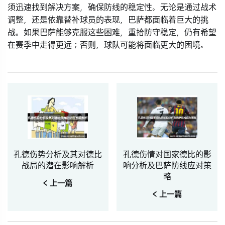
须迅速找到解决方案，确保防线的稳定性。无论是通过战术
调整，还是依靠替补球员的表现，巴萨都面临着巨大的挑
战。如果巴萨能够克服这些困难，重拾防守稳定，仍有希望
在赛季中走得更远；否则，球队可能将面临更大的困境。
孔德伤势分析及其对德比
孔德伤情对国家德比的影
战局的潜在影响解析
响分析及巴萨防线应对策
略
< 上一篇
< 上一篇