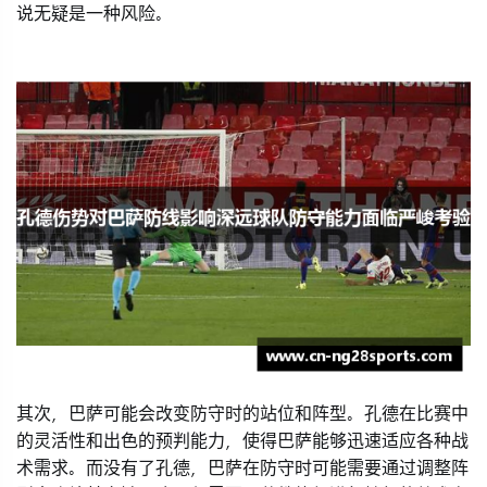
说无疑是一种风险。
其次，巴萨可能会改变防守时的站位和阵型。孔德在比赛中
的灵活性和出色的预判能力，使得巴萨能够迅速适应各种战
术需求。而没有了孔德，巴萨在防守时可能需要通过调整阵