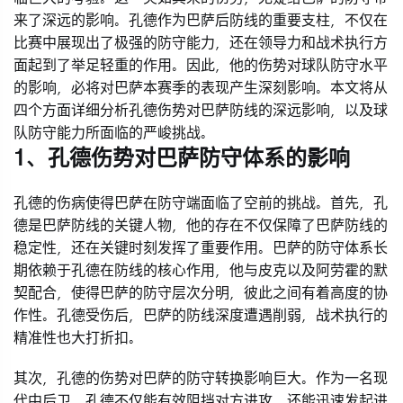
来了深远的影响。孔德作为巴萨后防线的重要支柱，不仅在
比赛中展现出了极强的防守能力，还在领导力和战术执行方
面起到了举足轻重的作用。因此，他的伤势对球队防守水平
的影响，必将对巴萨本赛季的表现产生深刻影响。本文将从
四个方面详细分析孔德伤势对巴萨防线的深远影响，以及球
队防守能力所面临的严峻挑战。
1、孔德伤势对巴萨防守体系的影响
孔德的伤病使得巴萨在防守端面临了空前的挑战。首先，孔
德是巴萨防线的关键人物，他的存在不仅保障了巴萨防线的
稳定性，还在关键时刻发挥了重要作用。巴萨的防守体系长
期依赖于孔德在防线的核心作用，他与皮克以及阿劳霍的默
契配合，使得巴萨的防守层次分明，彼此之间有着高度的协
作性。孔德受伤后，巴萨的防线深度遭遇削弱，战术执行的
精准性也大打折扣。
其次，孔德的伤势对巴萨的防守转换影响巨大。作为一名现
代中后卫，孔德不仅能有效阻挡对方进攻，还能迅速发起进