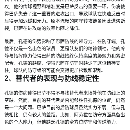
攻，他的传球视野和精准度是巴萨反击的重要一环。伤病使
得巴萨失去了这一重要的进攻出口，导致球队在快速反击时
显得更加迟缓和无力。原本流畅的防守转攻链条因此遭遇断
裂，巴萨在进攻端的效率也随之降低。
最后，孔德的伤势影响了巴萨防线的领导力。在防守端，孔
德不仅是一名出色的球员，更是队友们的精神领袖。他的冷
静与指挥能力使得巴萨的防线始终保持高度的凝聚力和紧密
配合。孔德的缺席，使得巴萨在防守时缺少了这位精神支
柱，球队的防守组织可能会变得更加松散和混乱。
2、替代者的表现与防线稳定性
孔德的伤病使得巴萨不得不寻找替代者来填补他在防线上的
空缺。然而，目前的替代者是否能够胜任孔德的位置，仍然
是一个大问题。巴萨目前的后防球员虽然实力不弱，但与孔
德相比，仍有较大的差距。比如，阿劳霍在防守方面具备出
色的个人能力，但他缺乏孔德的全方位防守和传球能力。