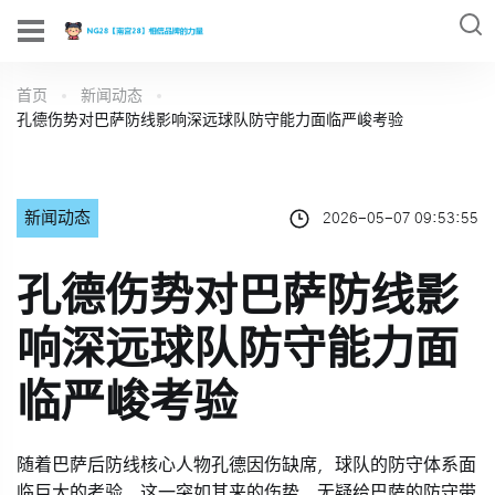
首页
新闻动态
孔德伤势对巴萨防线影响深远球队防守能力面临严峻考验
新闻动态
2026-05-07 09:53:55
孔德伤势对巴萨防线影
响深远球队防守能力面
临严峻考验
随着巴萨后防线核心人物孔德因伤缺席，球队的防守体系面
临巨大的考验。这一突如其来的伤势，无疑给巴萨的防守带