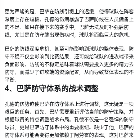
更为严峻的是，巴萨在防线引援上的迟缓，使得球队在阵容
深度上存在短板。孔德的伤病暴露了巴萨防线在人员储备上
的不足。如果在接下来的赛季中，巴萨无法及时补强后防
线，尤其是在防守端出现伤病时，球队将面临巨大的危机。
巴萨的防线深度危机，甚至可能影响到球队的整体表现。防
守不稳不仅会影响到比赛结果，还可能给球队的进攻端带来
负面影响。防线的不稳定意味着球队需要投入更多的精力去
防守，而减少了进攻端的资源配置，从而导致整体表现的不
平衡。
4、巴萨防守体系的战术调整
孔德的伤势迫使巴萨在防守体系上进行调整，这无疑是一项
艰巨的任务。首先，巴萨需要重新评估当前的防守策略，并
根据球员的特点调整战术布局。孔德不仅是一名强悍的防守
球员，更是巴萨防守体系中的重要枢纽。缺少了他，巴萨的
防守体系可能会变得更加依赖于阿劳霍的表现，这对巴萨来