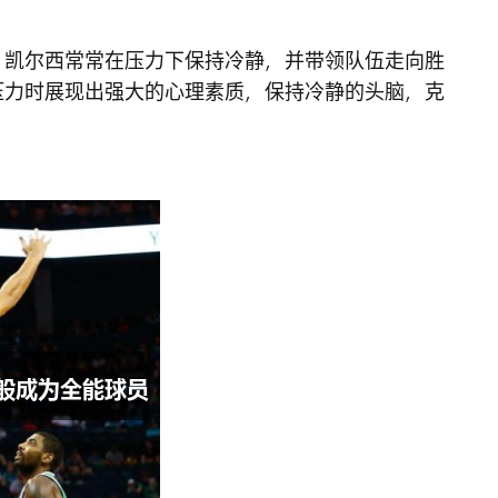
。凯尔西常常在压力下保持冷静，并带领队伍走向胜
压力时展现出强大的心理素质，保持冷静的头脑，克
。