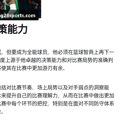
策能力
赋，但要成为全能球员，他必须在篮球智商上再下一
程度上源于他卓越的决策能力和对比赛局势的准确判
将使其在比赛中更加游刃有余。
包括对比赛节奏、场上局势以及对手弱点的洞察能
术来提升自己的比赛理解力，从而在比赛中做出更加
比赛中每个环节的把控，特别是在面对不同防守体系
会。