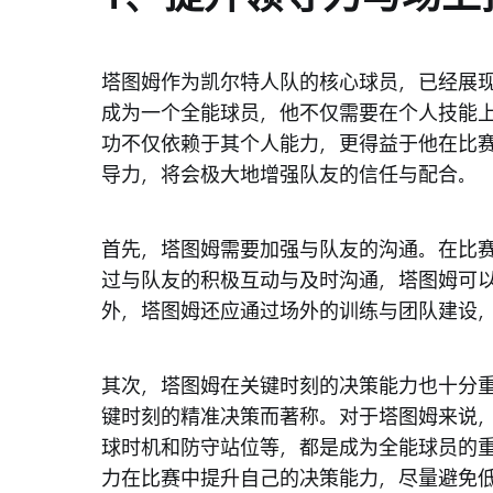
塔图姆作为凯尔特人队的核心球员，已经展
成为一个全能球员，他不仅需要在个人技能
功不仅依赖于其个人能力，更得益于他在比
导力，将会极大地增强队友的信任与配合。
首先，塔图姆需要加强与队友的沟通。在比
过与队友的积极互动与及时沟通，塔图姆可
外，塔图姆还应通过场外的训练与团队建设
其次，塔图姆在关键时刻的决策能力也十分重
键时刻的精准决策而著称。对于塔图姆来说
球时机和防守站位等，都是成为全能球员的
力在比赛中提升自己的决策能力，尽量避免