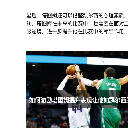
最后，塔图姆还可以借鉴凯尔西的心理素质
利。塔图姆在未来的比赛中，也需要在面对
服逆境，进一步提升他在比赛中的领导作用