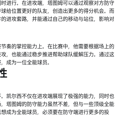
同时进行。在进攻端，塔图姆可以通过观察对方防守
传球给位置更好的队友，创造出更多的得分机会。而
方的进攻套路，并能通过自己的移动与站位，影响对
赛节奏的掌控能力上。在比赛中，他需要根据场上的
进攻，也能通过稳步推进帮助球队缓解压力。通过这
赛，成为一位全能球员。
性
环。凯尔西不仅在进攻端展现了极强的能力，同时也
场，塔图姆的防守能力虽然不差，但与一些顶级全能
若想成为全能球员，必须要在防守端进行更多的投