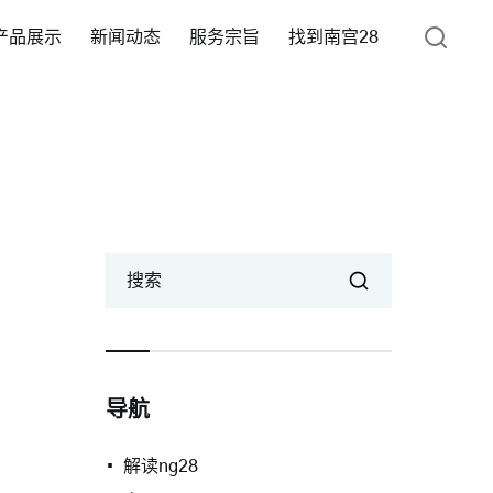
产品展示
新闻动态
服务宗旨
找到南宫28
搜索
导航
解读ng28