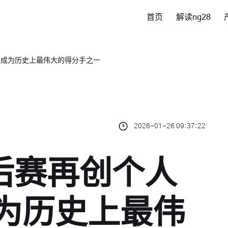
首页
解读ng28
 成为历史上最伟大的得分手之一
2026-01-26 09:37:22
后赛再创个人
成为历史上最伟