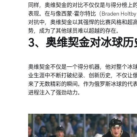
同样，奥维契金的对比不仅仅是与得分榜上
表现。在与像西蒙·霍尔特比（Braden Holtby
对抗中，奥维契金以其强悍的比赛风格和超
势，成为了其他球员难以超越的存在。
3、奥维契金对冰球历
奥维契金不仅是一个得分机器，他对整个冰
业生涯中不断打破纪录、创新历史，不仅让
来了无数精彩的瞬间。作为俄罗斯冰球的代
进程注入了强劲动力。