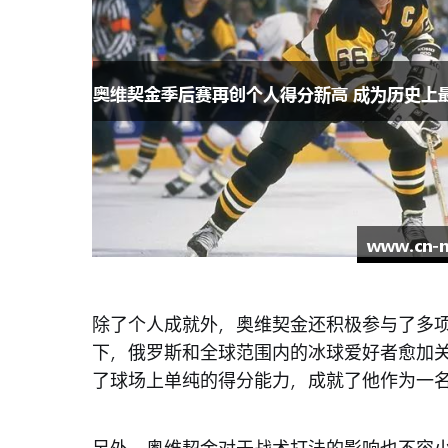
除了个人成就外，奥维契金还积极参与了多
下，俄罗斯和全球范围内的冰球爱好者愈加
了球场上单纯的得分能力，成就了他作为一