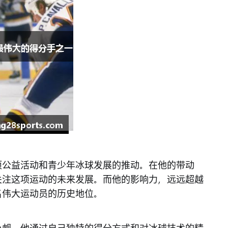
项公益活动和青少年冰球发展的推动。在他的带动
关注这项运动的未来发展。而他的影响力，远远超越
名伟大运动员的历史地位。