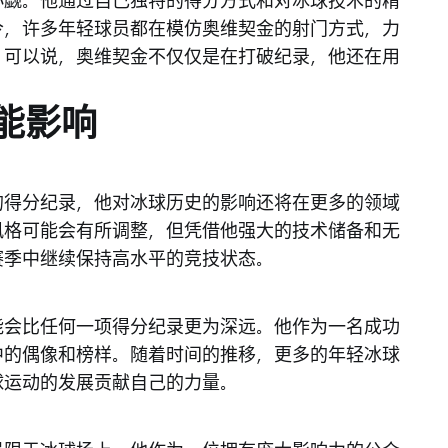
小觑。他通过自己独特的得分方式和对冰球技术的精
今，许多年轻球员都在模仿奥维契金的射门方式，力
。可以说，奥维契金不仅仅是在打破纪录，他还在用
能影响
的得分纪录，他对冰球历史的影响还将在更多的领域
风格可能会有所调整，但凭借他强大的技术储备和无
赛季中继续保持高水平的竞技状态。
能会比任何一项得分纪录更为深远。他作为一名成功
中的偶像和榜样。随着时间的推移，更多的年轻冰球
球运动的发展贡献自己的力量。