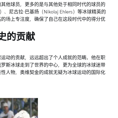
的其他球员，更多的是与其他处于相同时代的球员的
）、尼古拉·巴基扬（Nikolaj Ehlers）等冰球精英的
高的场上专注度，确保了自己在这段时代中的得分优
史的贡献
球运动的贡献，远远超出了个人成就的范畴。他在职
俄罗斯冰球走到了世界的中心，更为全球的冰球迷带
表性人物，奥维契金的成就无疑为冰球运动的国际化