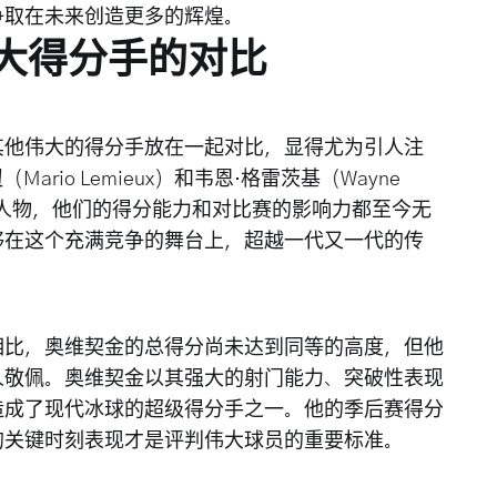
争取在未来创造更多的辉煌。
大得分手的对比
其他伟大的得分手放在一起对比，显得尤为引人注
Mario Lemieux）和韦恩·格雷茨基（Wayne
重要人物，他们的得分能力和对比赛的影响力都至今无
够在这个充满竞争的舞台上，超越一代又一代的传
相比，奥维契金的总得分尚未达到同等的高度，但他
人敬佩。奥维契金以其强大的射门能力、突破性表现
造成了现代冰球的超级得分手之一。他的季后赛得分
的关键时刻表现才是评判伟大球员的重要标准。