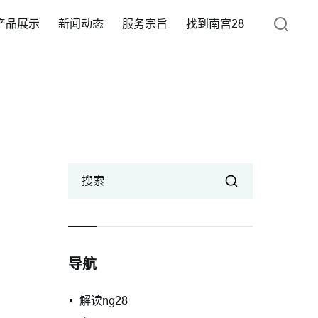
产品展示
新闻动态
服务宗旨
找到南宫28
搜索
导航
解读ng28