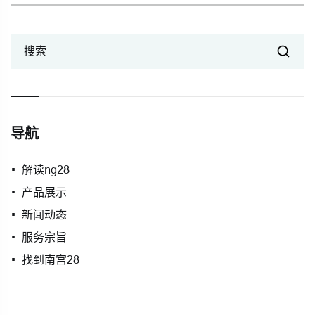
搜索
导航
解读ng28
产品展示
新闻动态
服务宗旨
找到南宫28