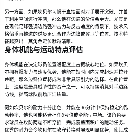
另一方面，如果坎贝尔习惯于直接面对对手展开突破，并善
于利用空间进行冲刺，那么他在边路的价值会更大。尤其是
在现代足球强调边路强冲击力与反击速度的背景下，技术风
格偏垂直推进的球员更适合作为边锋或翼卫等位置。技术特
征越突出，其角色定位就越清晰。
身体机能与运动特点评估
身体机能在决定球员位置适配度上占据核心地位。如果坎贝
尔拥有爆发力与速度优势，他能在短时间内完成起速并拉开
差距，那么边锋位置将成为非常具吸引力的选择。在此位置
上，速度是最具威胁性的资产之一，可以持续消耗对手边路
防线，提高球队前场压迫质量。
假如坎贝尔的耐力十分出色，并能在90分钟中保持稳定的跑
动频率，他也可能适合担任8号位或全能型中场。该角色要
求球员在攻防两端不断穿插，完成覆盖面积广的跑动任务。
优秀的耐力会令坎贝尔在攻守转换时展现明显优势，使其成