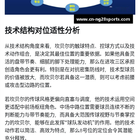
技术结构对位适性分析
从技术结构角度来看，坎贝尔的触球特点、控球方式以及技
术动作组合，是决定其最佳位置的重要依据。如果他具备灵
活的盘带节奏、细腻的脚下处理能力，那么在进攻三区承担
创造角色会更有利。特别是在对抗密集防线时，技术型球员
的价值被放大，而坎贝尔若具备这一潜质，则可以考虑前腰
或攻击型边路的位置。
若坎贝尔的传球风格更偏向直塞与调度，他的技术运用空间
更适配中前场枢纽角色。中场中路位置需要球员连续不断的
判断能力与带节奏能力，而具备大范围传球视野与节奏掌控
力的坎贝尔，能够在此发挥“球队发动机”的作用。他的技术
动作若以简洁、高效为特点，那么8号位的定位会令其潜能
充分释放。