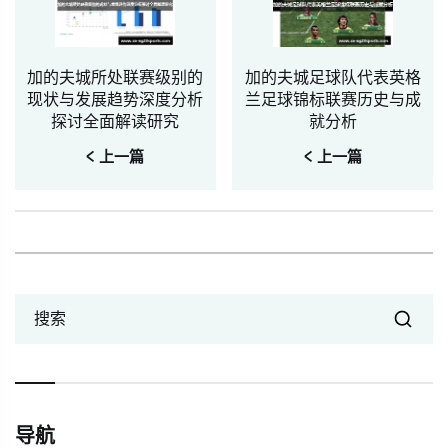
加的夫城所处联赛级别的
加的夫城足球队代表英格
现状与发展趋势深度分析
兰足球锦标联赛历史与成
探讨全面解读研究
就分析
< 上一篇
< 上一篇
搜索
导航