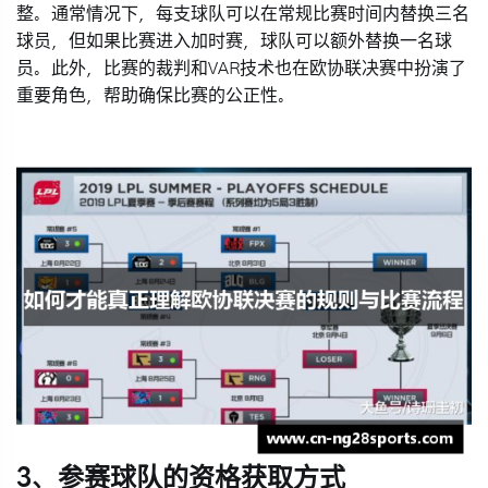
整。通常情况下，每支球队可以在常规比赛时间内替换三名
球员，但如果比赛进入加时赛，球队可以额外替换一名球
员。此外，比赛的裁判和VAR技术也在欧协联决赛中扮演了
重要角色，帮助确保比赛的公正性。
3、参赛球队的资格获取方式