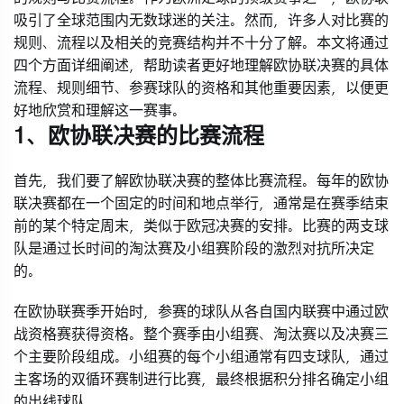
吸引了全球范围内无数球迷的关注。然而，许多人对比赛的
规则、流程以及相关的竞赛结构并不十分了解。本文将通过
四个方面详细阐述，帮助读者更好地理解欧协联决赛的具体
流程、规则细节、参赛球队的资格和其他重要因素，以便更
好地欣赏和理解这一赛事。
1、欧协联决赛的比赛流程
首先，我们要了解欧协联决赛的整体比赛流程。每年的欧协
联决赛都在一个固定的时间和地点举行，通常是在赛季结束
前的某个特定周末，类似于欧冠决赛的安排。比赛的两支球
队是通过长时间的淘汰赛及小组赛阶段的激烈对抗所决定
的。
在欧协联赛季开始时，参赛的球队从各自国内联赛中通过欧
战资格赛获得资格。整个赛季由小组赛、淘汰赛以及决赛三
个主要阶段组成。小组赛的每个小组通常有四支球队，通过
主客场的双循环赛制进行比赛，最终根据积分排名确定小组
的出线球队。