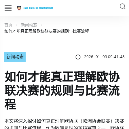
首页
新闻动态
如何才能真正理解欧协联决赛的规则与比赛流程
新闻动态
2026-01-09 09:41:48
如何才能真正理解欧协
联决赛的规则与比赛流
程
本文将深入探讨如何真正理解欧协联（欧洲协会联赛）决赛
的规则与比赛流程。作为欧洲足球的顶级赛事之一，欧协联