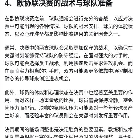
4、欧协联决赛的战术与球队准备
在欧协联决赛之前，球队通常会进行充分的备战，以应对决
赛中可能出现的各种情况。球队的战术安排、球员的体能状
态、以及心理准备都是影响比赛结果的关键因素之一。
通常，决赛中的两支球队会采取更加保守的战术，以确保在
关键时刻能够保持球队的防守稳定。在面对强大的对手时，
球队可能会选择反击战术，利用快速反击寻求进攻机会。而
在面临实力相当的对手时，双方可能会更多依靠中场控制和
耐心的传导球来创造进攻机会。
此外，球员的体能和心理状态在决赛中也起着至关重要的作
用。面对这样一场重量级的比赛，球员需要保持冷静，避免
因压力而犯错。决赛的氛围和压力可能会对一些年轻球员产
生影响，而经验丰富的球员则会在关键时刻发挥重要作用。
决赛期间的临场调整也是决定胜负的重要因素。教练和技术
团队需要根据比赛的局势变化做出及时的战术调整，最大限