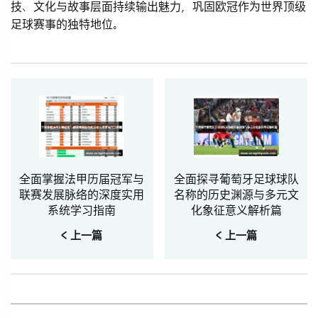
技、文化与故事层面持续输出魅力，巩固欧冠作为世界顶级
足球赛事的独特地位。
全面掌握法甲历届冠军与
全面探寻葡萄牙足球球队
联赛发展脉络的深度实用
名称的历史渊源与多元文
系统学习指南
化象征意义解析篇
< 上一篇
< 上一篇