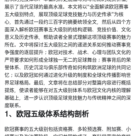
展示了当代足球的最高水准。本文将以“全面解读欧冠赛事
五大级别特点，展现顶级足球竞技魅力与历史传承”为核
心，首先通过一段约三百字的摘要统领全文，然后从四个方
面深入解析欧冠赛事五大级别的结构逻辑、竞技价值、文化
意义及历史传承，帮助读者全景式理解这项顶级赛事的魅力
所在。文中将探讨五大级别之间的递进关系如何推动赛事竞
争强度的逐层提升；欧冠对技术、战术、心理与团队文化的
严苛要求如何形成全球独一无二的足球舞台；赛事背后的荣
誉体系、历史沉淀与俱乐部传奇如何构筑欧洲足球的共同记
忆；以及欧冠如何通过进化升级的制度和全球化传播影响世
界足球格局。最后，文章将在总结部分对整篇内容进行概括
提炼，使读者能够在对五大级别体系与欧冠文化内核的理解
基础上，进一步认识顶级足球竞技魅力与传统精神之间的深
度联系。
1、欧冠五级体系结构剖析
欧冠赛事的五大级别包括资格赛、多轮预选赛、附加赛、小