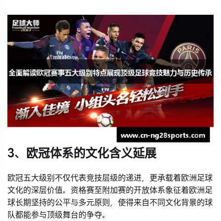
3、欧冠体系的文化含义延展
欧冠五大级别不仅代表竞技层级的递进，更承载着欧洲足球
文化的深层价值。资格赛至附加赛的开放体系象征着欧洲足
球长期坚持的公平与多元原则，使得来自不同文化背景的球
队都能参与顶级舞台的争夺。