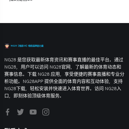
NG28 是您获取最新体育资讯和赛事直播的最佳平台。通过
NG28，用户可以访问 NG28官网，了解最新的体育动态和
赛事信息。下载 NG28 应用，享受便捷的赛事直播和专业分
析功能。NG28APP 提供全面的体育内容和互动体验，支持
NG28下载，轻松安装并快速进入体育世界。访问 NG28入
口，即刻体验顶级体育服务。