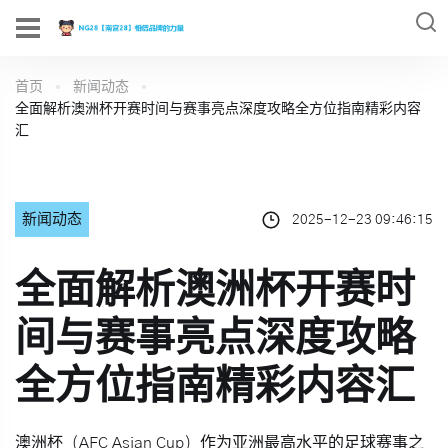
首页
新闻动态
全面解析澳洲杯开赛时间与赛事亮点深度攻略全方位指南精彩内容
汇
新闻动态
2025-12-23 09:46:15
全面解析澳洲杯开赛时
间与赛事亮点深度攻略
全方位指南精彩内容汇
澳洲杯（AFC Asian Cup）作为亚洲最高水平的足球赛事之