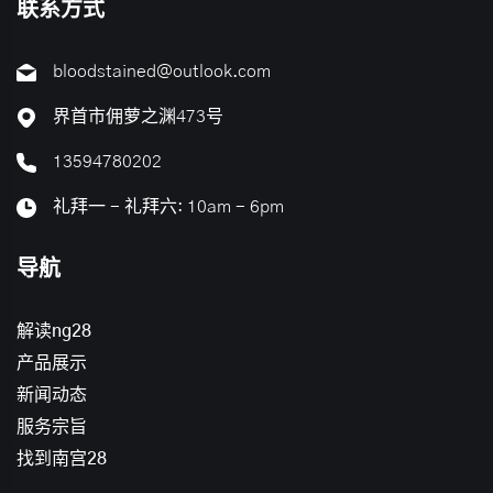
联系方式
bloodstained@outlook.com
界首市佣萝之渊473号
13594780202
礼拜一 - 礼拜六: 10am - 6pm
导航
解读ng28
产品展示
新闻动态
服务宗旨
找到南宫28