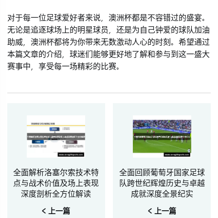
对于每一位足球爱好者来说，澳洲杯都是不容错过的盛宴。
无论是追逐球场上的明星球员，还是为自己钟爱的球队加油
助威，澳洲杯都将为你带来无数激动人心的时刻。希望通过
本篇文章的介绍，球迷们能够更好地了解和参与到这一盛大
赛事中，享受每一场精彩的比赛。
全面解析洛塞尔索技术特
全面回顾葡萄牙国家足球
点与战术价值及场上表现
队跨世纪辉煌历史与卓越
深度剖析全方位解读
成就深度全景纪实
< 上一篇
< 上一篇