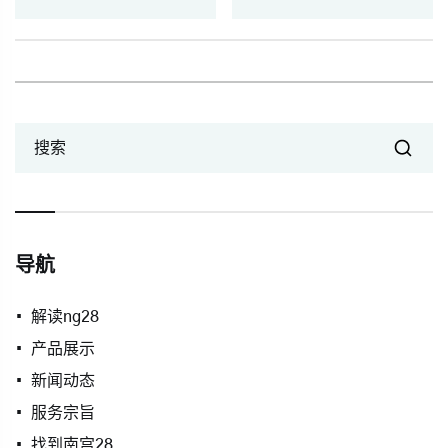
搜索
导航
解读ng28
产品展示
新闻动态
服务宗旨
找到南宫28