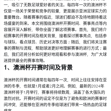
一，吸引了无数足球爱好者的关注。每四年一次的澳洲杯不
仅是一场关于荣誉和竞争的较量，更是展示亚洲足球实力的
重要舞台。随着赛事的临近，球迷们都迫不及待地期待着这
场盛宴的到来。本文将围绕澳洲杯开赛时间、赛事亮点等内
容展开深入解析，带你全面了解这项赛事。首先，我们将介
绍赛事的开赛时间及相关背景，接着探讨赛事亮点，包括参
与球队、看点球员、历史对决等方面；随后，我们将关注赛
事的赛制与流程，帮助球迷更好地理解赛事的进行方式；最
后，我们还将分析如何更好地观看和参与澳洲杯，为广大球
迷提供最全的赛事攻略。
1、澳洲杯开赛时间及背景
澳洲杯的开赛时间通常在每四年一次，时间上往往安排在亚
洲的冬季，也就是1月或者2月之间。例如，最新的2024年
澳洲杯将于1月举行，赛事将持续数周，涵盖了各大强队的
激烈对抗。开赛时间的设定不仅是为了避免和欧洲的赛事时
间冲突，还能够在亚洲的冬季给球迷们带来一场热血的足球