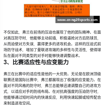
不仅如此，弗兰在前场的压迫也展现了他的团队精神。在面
对高压防守时，他能够主动前插，积极逼抢对方后防球员，
从而迫使对方失误，赢得更多的进攻机会。这样的压迫式前
场防守战术，增加了曼联进攻端的多样性与灵活性，使得球
队在面对不同类型的对手时能够快速调整战术。
3、比赛适应性与应变能力
弗兰在比赛中的适应性是他的一大优势。无论是在欧洲顶级
联赛还是国际比赛中，弗兰都展现出了极强的应变能力。在
面对不同风格的防守时，弗兰总能够迅速调整自己的进攻方
式，以适应对手的防线布局。在对抗高强度的压迫防守时，
他能够通过短时间内的快速反应，利用快速起脚或短传配合
来制造进攻空间。