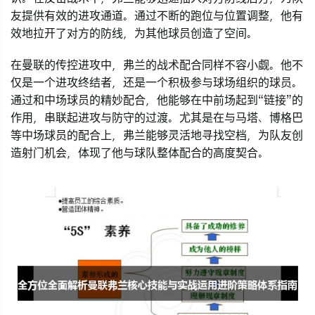
友提供有效的进攻通道。通过不断的跑位与位置调整，他有
效地拉开了对方的防线，为其他球员创造了空间。
在曼联的传控进攻中，弗兰的战术配合同样不容小觑。他不
仅是一个进攻终结者，还是一个积极参与球场组织的球员。
通过和中场球员的精妙配合，他能够在中前场起到“链接”的
作用，串联起进攻与防守的过渡。尤其是在与马塔、博格巴
等中场球员的配合上，弗兰能够灵活地寻找空档，为队友创
造射门机会，体现了他与球队整体配合的高度契合。