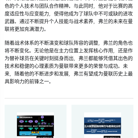
色的个人技术与团队合作精神。与此同时，他对于比赛的高
度适应性与应变能力，使得他成为了球队中不可或缺的进攻
武器。通过不断提升个人技能与战术素养，弗兰的未来在曼
联将更加充满潜力。
随着战术体系的不断演变和球队阵容的调整，弗兰的角色也
将不断变化。无论他是在主力位置上发挥核心作用，还是作
为替补球员在关键时刻挺身而出，弗兰都能够凭借其出色的
技术和稳健的心理素质为曼联带来更多的荣誉与成功。未
来，随着他的不断进步和发展，弗兰有望成为曼联历史上最
具影响力的前锋之一。