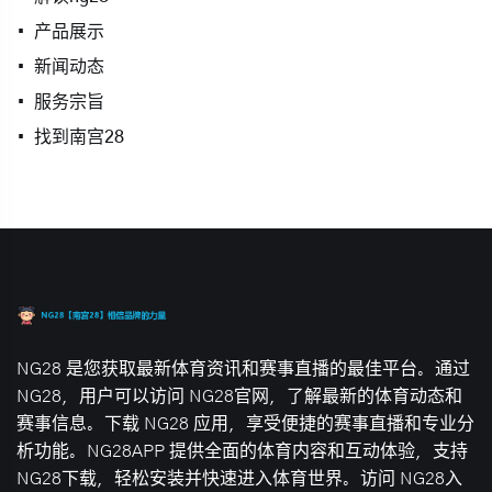
产品展示
新闻动态
服务宗旨
找到南宫28
NG28 是您获取最新体育资讯和赛事直播的最佳平台。通过
NG28，用户可以访问 NG28官网，了解最新的体育动态和
赛事信息。下载 NG28 应用，享受便捷的赛事直播和专业分
析功能。NG28APP 提供全面的体育内容和互动体验，支持
NG28下载，轻松安装并快速进入体育世界。访问 NG28入