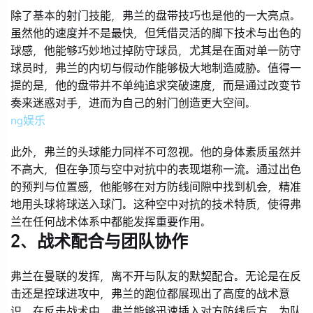
除了基本的射门技能，弗兰的盘带技巧也是他的一大亮点。
虽然他的速度并不是最快，但凭借灵活的脚下技术与出色的
球感，他能够巧妙地过掉防守球员，尤其是在面对单一防守
球员时，弗兰的内切与假动作能够极大地制造威胁。值得一
提的是，他的盘带并不单纯追求突破速度，而是通过改变节
奏来迷惑对手，进而为自己的射门创造更大空间。
ng娱乐
此外，弗兰的头球能力同样不可忽视。他的身体素质虽然并
不高大，但在争顶与空中对抗中的表现堪称一流。通过出色
的预判与位置感，他能够在对方防线间隙中找到机会，精准
地用头球将球送入球门。这种空中对抗的技术特质，使得弗
兰在任何战术体系中都能发挥重要作用。
2、战术配合与团队协作
弗兰在曼联的发挥，离不开与队友的默契配合。无论是在反
击还是控球进攻中，弗兰的跑位都展现出了高度的战术意
识。在反击战术中，弗兰能够迅速插入对方防线后方，为队