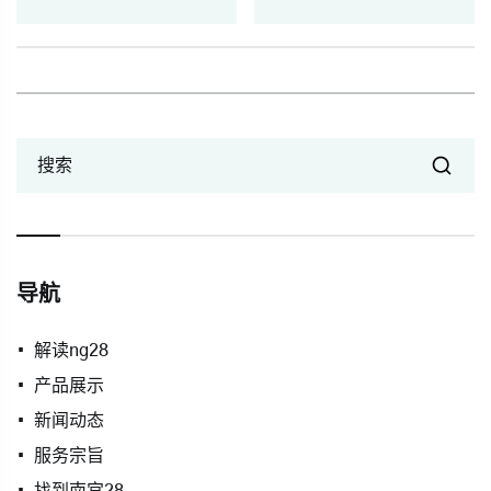
搜索
导航
解读ng28
产品展示
新闻动态
服务宗旨
找到南宫28