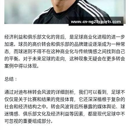
经济利益和俱乐部文化的背后，是足球商业化进程的进一步
加速。球员的高价转会和俱乐部的品牌建设逐渐成为一种常
态，而球迷则不得不在这种商业化与传统情感之间找到自己
的平衡。对于未来足球的走向，这种现象无疑会在更多转会
案例中得以体现。
总结：
通过对迪布林转会风波的详细剖析，我们可以看到，足球不
仅仅是关于比赛和结果的竞技体育，它还深深植根于复杂的
社会和经济结构之中。转会风波背后所暴露的媒体舆论、球
迷情感、俱乐部文化及经济利益等因素，都是现代足球中不
可忽视的重要组成部分。