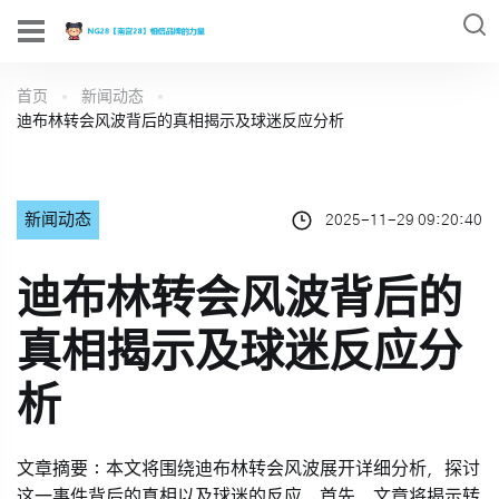
首页
新闻动态
迪布林转会风波背后的真相揭示及球迷反应分析
新闻动态
2025-11-29 09:20:40
迪布林转会风波背后的
真相揭示及球迷反应分
析
文章摘要：本文将围绕迪布林转会风波展开详细分析，探讨
这一事件背后的真相以及球迷的反应。首先，文章将揭示转