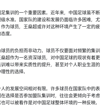
国足集训的一个重要因素。近年来，中国足球虽不断
顶级水准。国家队的建设和发展仍面临许多困难，尤
。作为球员，王燊超或许对这种环境产生了一定的疲
的态度。
为球员的负担而非动力。球员不仅要面对频繁的集训
王燊超作为一名资深球员，对中国足球的现状有着更
集训难以带来实质性的提升，甚至对个人职业生涯的
种理性的选择。
个人的发展空间相对有限。许多球员在国家队中的表
们在选择是否参加盟队集训时，往往会更倾向于考虑
席也可以被看作是对中国足球整体环境的一种反映。