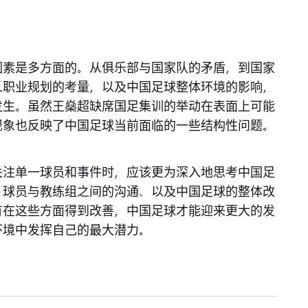
因素是多方面的。从俱乐部与国家队的矛盾，到国家
人职业规划的考量，以及中国足球整体环境的影响，
发生。虽然王燊超缺席国足集训的举动在表面上可能
现象也反映了中国足球当前面临的一些结构性问题。
关注单一球员和事件时，应该更为深入地思考中国足
、球员与教练组之间的沟通、以及中国足球的整体改
有在这些方面得到改善，中国足球才能迎来更大的发
环境中发挥自己的最大潜力。