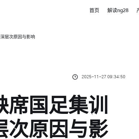
首页
解读ng28
后深层次原因与影响
2025-11-27 09:34:50
缺席国足集训
层次原因与影