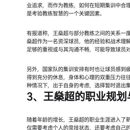
业追求，而作为教练，如何在短期集训中合
是考验教练智慧的一个关键因素。
有报道称，王燊超与部分教练之间的关系一
燊超作为一名资深球员，他的经验和战术理
足够的重视或与其沟通不畅，可能导致球员
另外，国家队的集训安排有时也让球员感到
得到充分的休息，身体和心理的双重压力往
种情况下，出于自身的考虑，选择暂时退出
3、王燊超的职业规划
随着年龄的增长，王燊超的职业生涯进入了
仅需要考虑个人的竞技状态，还要考虑自己