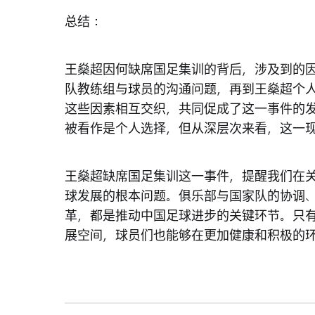
总结：
王燊超因何缺席国足集训的背后，涉及到的
队教练组与球员的沟通问题，再到王燊超个
这些因素相互交织，共同促成了这一事件的
被看作是个人选择，但从深层次来看，这一
王燊超缺席国足集训这一事件，提醒我们在
球发展的根本问题。俱乐部与国家队的协调
革，都是推动中国足球进步的关键环节。只
展空间，球员们也能够在更加健康和积极的