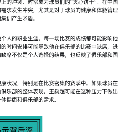
上的冲突，时常成为球员们的“夹心饼干”。在中国
的需求发生冲突，尤其是对于球员的健康和体能管理
期集训产生矛盾。
他个人的职业生涯。每一场比赛的成绩都可能影响他
训的时间安排可能导致他在俱乐部的比赛中缺席，进
的缺席不仅是个人选择的结果，也反映了俱乐部和国
健康状况，特别是在比赛密集的赛季中。如果球员在
响俱乐部的整体表现。王燊超可能在这种压力下做出
身体健康和俱乐部的需求。