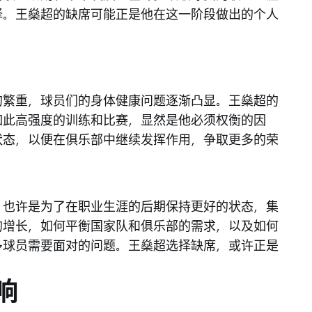
择。王燊超的缺席可能正是他在这一阶段做出的个人
的繁重，球员们的身体健康问题逐渐凸显。王燊超的
如此高强度的训练和比赛，显然是他必须权衡的因
状态，以便在俱乐部中继续发挥作用，争取更多的荣
，也许是为了在职业生涯的后期保持更好的状态，集
的增长，如何平衡国家队和俱乐部的需求，以及如何
多球员需要面对的问题。王燊超选择缺席，或许正是
响