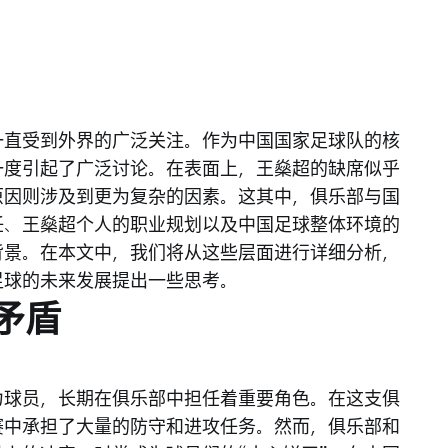
一直受到外界的广泛关注。作为中国国家足球队的核
一度引起了广泛讨论。在表面上，王燊超的缺席似乎
原因则涉及到更为复杂的因素。这其中，俱乐部与国
任、王燊超个人的职业规划以及中国足球整体环境的
背景。在本文中，我们将从这些层面进行详细分析，
足球的未来发展提出一些思考。
矛盾
力球员，长期在俱乐部中担任着重要角色。在这支俱
赛中承担了大量的防守和进攻任务。然而，俱乐部和