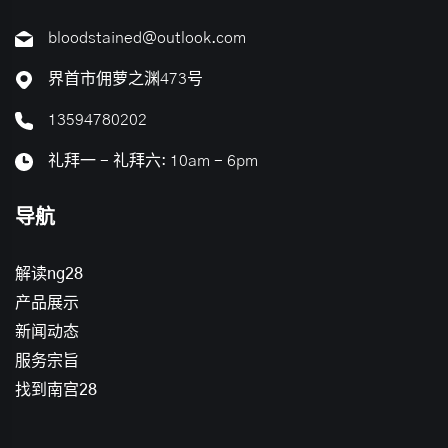
bloodstained@outlook.com
界首市佣萝之渊473号
13594780202
礼拜一 - 礼拜六: 10am - 6pm
导航
解读ng28
产品展示
新闻动态
服务宗旨
找到南宫28