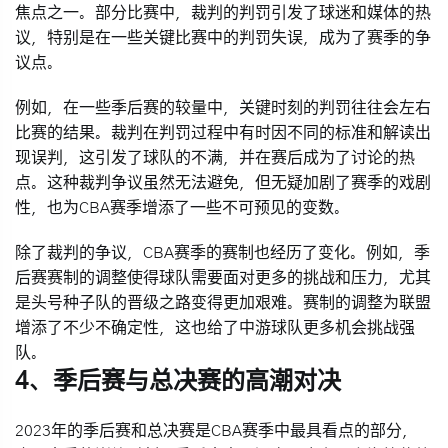
焦点之一。部分比赛中，裁判的判罚引发了球迷和媒体的热
议，特别是在一些关键比赛中的判罚失误，成为了赛季的争
议点。
例如，在一些季后赛的较量中，关键时刻的判罚往往会左右
比赛的结果。裁判在判罚过程中有时因不同的标准和解读出
现误判，这引发了球队的不满，并在赛后成为了讨论的热
点。这种裁判争议虽然无法避免，但无疑加剧了赛季的戏剧
性，也为CBA赛季增添了一些不可预见的变数。
除了裁判的争议，CBA赛季的赛制也经历了变化。例如，季
后赛赛制的调整使得球队需要面对更多的挑战和压力，尤其
是头号种子队的晋级之路变得更加艰难。赛制的调整为联盟
增添了不少不确定性，这也给了中游球队更多机会挑战强
队。
4、季后赛与总决赛的高潮对决
2023年的季后赛和总决赛是CBA赛季中最具看点的部分，