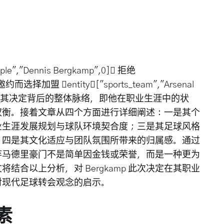
,"Dennis Bergkamp",0] 拒绝
] 邀约而选择加盟 entity["sports_team","Arsenal
先概括其决定背后的整体脉络，即他在职业生涯中的状
权衡。接着文章从四个方面进行详细阐述：一是其个
业生涯发展规划与球队环境契合度；三是其足球风格
；四是其文化适应与团队氛围所带来的归属感。通过
 放弃马德里豪门不是简单因金钱或荣誉，而是一种更为
合以上分析，对 Bergkamp 此次决定在其职业
对现代足球转会观念的启示。
素